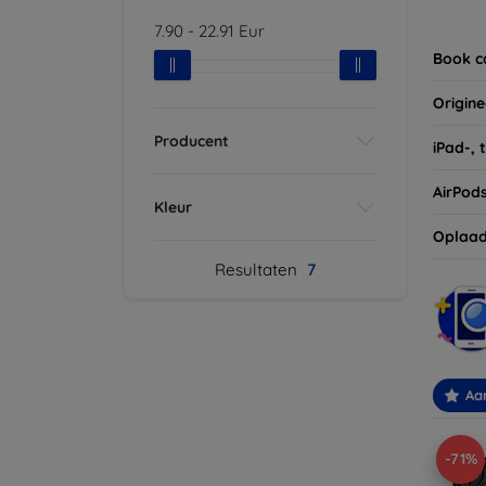
Vergee
7.90
-
22.91
Eur
van uw
Book c
Origine
Producent
iPad-, 
AirPod
Kleur
Oplaad
Resultaten
7
Aa
-71%