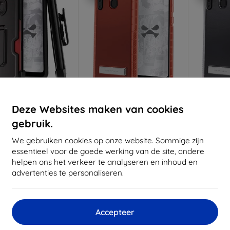
Korting
Korting
K
%
-10%
-10%
met
EXTRA10
met
EXTRA10
Deze Websites maken van cookies
coupon
coupon
gebruik.
TEK IRON ARMOR 3
Ghostek - Samsung Galaxy
Ghoste
NG GALAXY A21 mat
A21 hoes Covert 4, roze
Samsung
We gebruiken cookies op onze website. Sommige zijn
art (GHOCAS2489)
(GHOCAS2460)
Covert
essentieel voor de goede werking van de site, andere
(G
€ 27,90
€ 17,90
helpen ons het verkeer te analyseren en inhoud en
€ 8,01
€ 7,11
advertenties te personaliseren.
te item op voorraad
Op voorraad: 4 stuks
Op voo
Accepteer
-10%
-10%