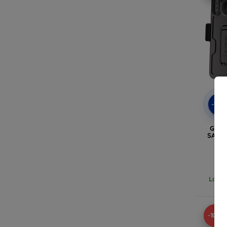
-10
GHOS
SAMSU
zw
Laats
-10%