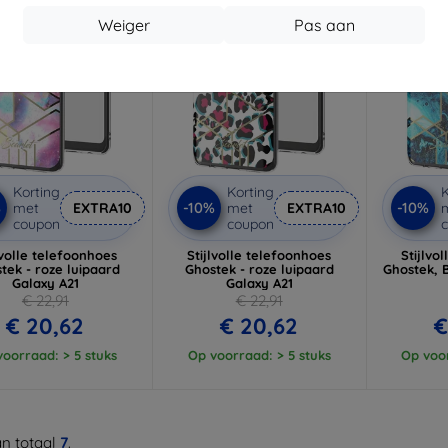
Weiger
Pas aan
Korting
Korting
K
%
-10%
-10%
met
EXTRA10
met
EXTRA10
coupon
coupon
lvolle telefoonhoes
Stijlvolle telefoonhoes
Stijlvo
tek - roze luipaard
Ghostek - roze luipaard
Ghostek, 
Galaxy A21
Galaxy A21
€ 22,91
€ 22,91
€ 20,62
€ 20,62
€
oorraad: > 5 stuks
Op voorraad: > 5 stuks
Op voor
n totaal
7
.