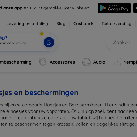
d onze app
en u kunt gemakkelijker winkelen!
Levering en betaling
Blog
Cashback
Retourzending
dig?
m in onze onlin
|
rmbescherming
Accessoires
Audio
riemp
sjes en beschermingen
 bij onze categorie Hoesjes en Beschermingen! Hier vindt u een u
onele hoesjes voor uw apparaten. Of u nu op zoek bent naar e
hone of een robuuste case voor uw tablet, wij hebben het alle
en te beschermen tegen krassen, vallen en dagelijkse slijtage, ter
onze variëteit aan materialen, van duurzaam kunststof tot luxe l