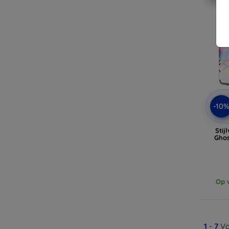
-10
Stij
Ghos
Op v
1
-
7
Va