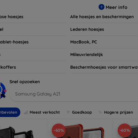
t niet om ook naar onze schermbeschermers en andere accesso
Meer info
 apparaten. Shop nu en geef uw apparaat de bescherming die h
ase hoesjes
Alle hoesjes en beschermingen
el
Lederen hoesjes
tablet-hoesjes
MacBook, PC
s
Milieuvriendelijk
koffers
Beschermhoesjes voor smartwa
Snel opzoeken
Samsung Galaxy A21
nbevolen
Meest verkocht
Goedkoop
Hogere prijzen
-60%
-60%