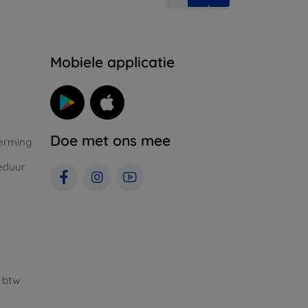
Mobiele applicatie
Doe met ons mee
erming
eduur
 btw