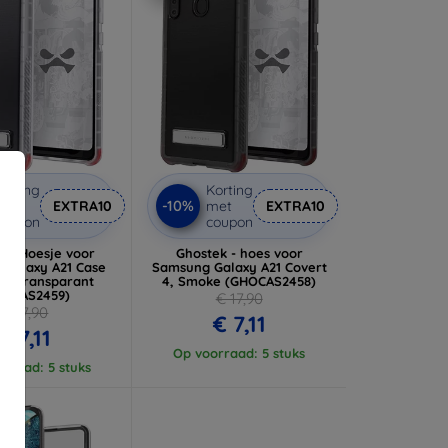
orting
Korting
-10%
met
EXTRA10
met
EXTRA10
coupon
coupon
k - Hoesje voor
Ghostek - hoes voor
 Galaxy A21 Case
Samsung Galaxy A21 Covert
 4, transparant
4, Smoke (GHOCAS2458)
HOCAS2459)
€ 17,90
€ 17,90
€ 7,11
€ 7,11
Op voorraad: 5 stuks
rraad: 5 stuks