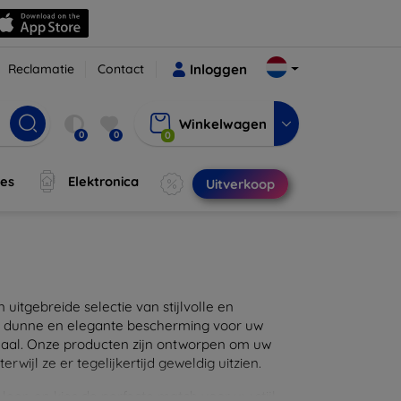
Reclamatie
Contact
Inloggen
Winkelwagen
0
0
0
jes
Elektronica
Uitverkoop
itgebreide selectie van stijlvolle en
en dunne en elegante bescherming voor uw
maal. Onze producten zijn ontworpen om uw
wijl ze er tegelijkertijd geweldig uitzien.
eer, en kies de perfecte match voor uw stijl.