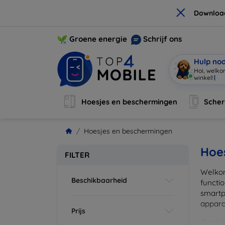
×
Downloa
Groene energie
Schrijf ons
Hulp no
Hoi, welko
Hoesjes en beschermingen
Sche
Hoesjes en beschermingen
Hoe
FILTER
Welkom
Beschikbaarheid
functi
smartp
apparat
Prijs
Ontdek 