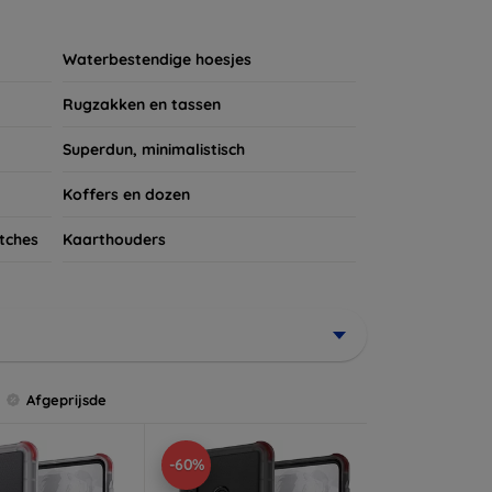
ires te kijken voor een complete bescherming
et verdient!
Waterbestendige hoesjes
Rugzakken en tassen
Superdun, minimalistisch
Koffers en dozen
tches
Kaarthouders
Afgeprijsde
-60%