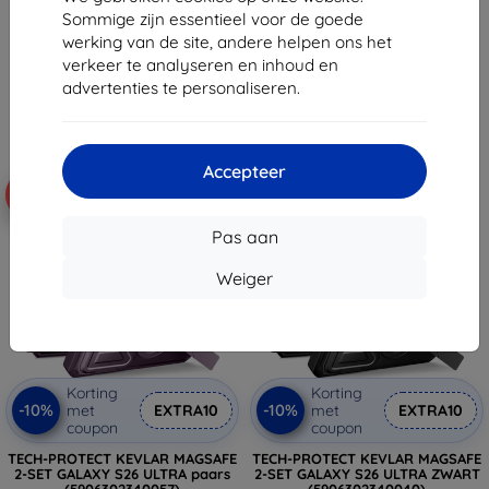
€ 30,90
€ 30,90
Sommige zijn essentieel voor de goede
€ 27,82
€ 27,82
werking van de site, andere helpen ons het
verkeer te analyseren en inhoud en
Op voorraad: 2 stuks
Laatste item op voorraad
advertenties te personaliseren.
Accepteer
-10%
-10%
Pas aan
Weiger
Korting
Korting
-10%
-10%
met
EXTRA10
met
EXTRA10
coupon
coupon
TECH-PROTECT KEVLAR MAGSAFE
TECH-PROTECT KEVLAR MAGSAFE
2-SET GALAXY S26 ULTRA paars
2-SET GALAXY S26 ULTRA ZWART
(5906302340057)
(5906302340040)