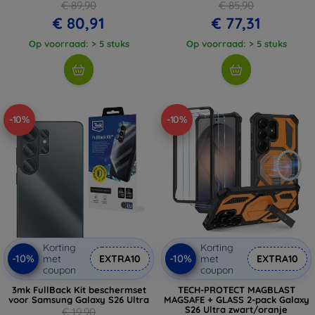
€ 89,90
€ 85,90
€ 80,91
€ 77,31
Op voorraad: > 5 stuks
Op voorraad: > 5 stuks
-10%
-10%
Korting
Korting
-10%
-10%
met
EXTRA10
met
EXTRA10
coupon
coupon
3mk FullBack Kit beschermset
TECH-PROTECT MAGBLAST
voor Samsung Galaxy S26 Ultra
MAGSAFE + GLASS 2-pack Galaxy
S26 Ultra zwart/oranje
€ 19,90