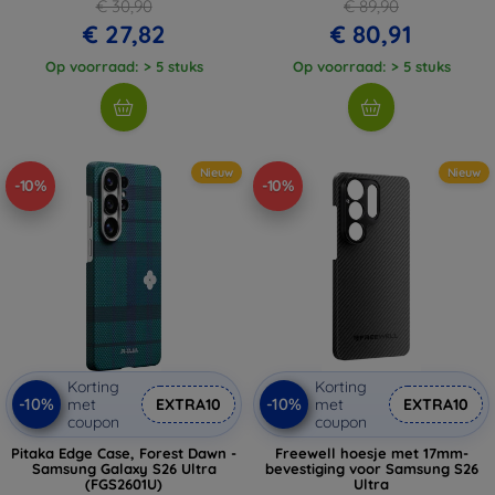
€ 30,90
€ 89,90
€ 27,82
€ 80,91
Op voorraad: > 5 stuks
Op voorraad: > 5 stuks
Nieuw
Nieuw
-10%
-10%
Korting
Korting
-10%
-10%
met
EXTRA10
met
EXTRA10
coupon
coupon
Pitaka Edge Case, Forest Dawn -
Freewell hoesje met 17mm-
Samsung Galaxy S26 Ultra
bevestiging voor Samsung S26
(FGS2601U)
Ultra