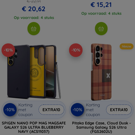
€ 22,91
€ 15,21
€ 20,62
Op voorraad: 4 stuks
Op voorraad: 4 stuks
Nieuw
-10%
-10%
Korting
Korting
-10%
-10%
met
EXTRA10
met
EXTRA10
coupon
coupon
SPIGEN NANO POP MAG MAGSAFE
Pitaka Edge Case, Cloud Dusk -
GALAXY S26 ULTRA BLUEBERRY
Samsung Galaxy S26 Ultra
NAVY (ACS11037)
(FGS2602U)