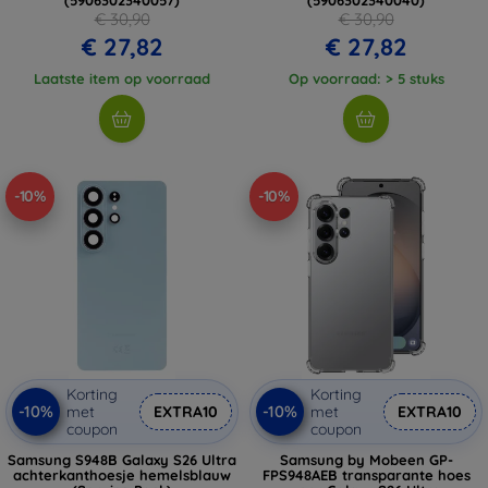
€ 30,90
€ 30,90
€ 27,82
€ 27,82
Laatste item op voorraad
Op voorraad: > 5 stuks
-10%
-10%
Korting
Korting
-10%
-10%
met
EXTRA10
met
EXTRA10
coupon
coupon
Samsung S948B Galaxy S26 Ultra
Samsung by Mobeen GP-
achterkanthoesje hemelsblauw
FPS948AEB transparante hoes