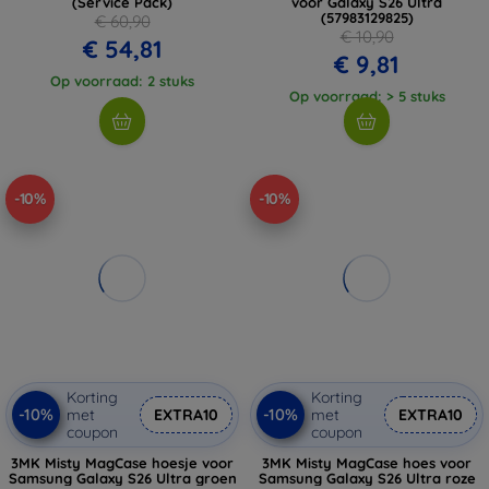
(Service Pack)
voor Galaxy S26 Ultra
(57983129825)
€ 60,90
€ 10,90
€ 54,81
€ 9,81
Op voorraad: 2 stuks
Op voorraad: > 5 stuks
-10%
-10%
Korting
Korting
-10%
-10%
met
EXTRA10
met
EXTRA10
coupon
coupon
3MK Misty MagCase hoesje voor
3MK Misty MagCase hoes voor
Samsung Galaxy S26 Ultra groen
Samsung Galaxy S26 Ultra roze