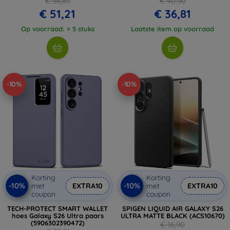
€ 56,89
€ 40,90
€ 51,21
€ 36,81
Op voorraad: > 5 stuks
Laatste item op voorraad
-10%
-10%
Korting
Korting
-10%
-10%
met
EXTRA10
met
EXTRA10
coupon
coupon
TECH-PROTECT SMART WALLET
SPIGEN LIQUID AIR GALAXY S26
hoes Galaxy S26 Ultra paars
ULTRA MATTE BLACK (ACS10670)
(5906302390472)
€ 16,90