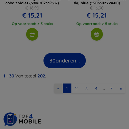
cobalt violet (5906302339587)
sky blue (5906302339600)
€ 16,90
€ 16,90
€ 15,21
€ 15,21
Op voorraad: > 5 stuks
Op voorraad: > 5 stuks
30
anderen...
1
-
30
Van totaal
202
.
2
3
4
7
»
«
1
…