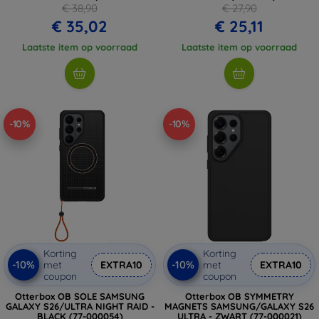
€ 38,90
€ 27,90
€ 35,02
€ 25,11
Laatste item op voorraad
Laatste item op voorraad
-10%
-10%
Korting
Korting
-10%
-10%
met
EXTRA10
met
EXTRA10
coupon
coupon
Otterbox OB SOLE SAMSUNG
Otterbox OB SYMMETRY
GALAXY S26/ULTRA NIGHT RAID -
MAGNETS SAMSUNG/GALAXY S26
BLACK (77-000054)
ULTRA - ZWART (77-000021)