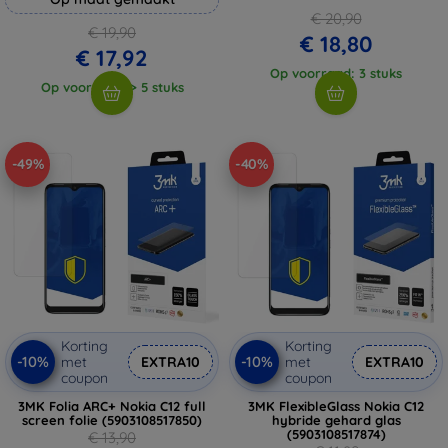
€ 20,90
€ 19,90
€ 18,80
€ 17,92
Op voorraad: 3 stuks
Op voorraad: > 5 stuks
-49%
-40%
Korting
Korting
-10%
-10%
met
EXTRA10
met
EXTRA10
coupon
coupon
3MK Folia ARC+ Nokia C12 full
3MK FlexibleGlass Nokia C12
screen folie (5903108517850)
hybride gehard glas
(5903108517874)
€ 13,90