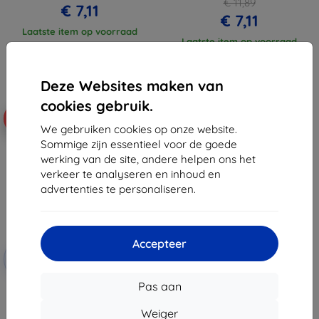
€ 11,89
€ 7,11
€ 7,11
Laatste item op voorraad
Laatste item op voorraad
Deze Websites maken van
cookies gebruik.
-46%
We gebruiken cookies op onze website.
Sommige zijn essentieel voor de goede
werking van de site, andere helpen ons het
verkeer te analyseren en inhoud en
advertenties te personaliseren.
Accepteer
Korting
-10%
met
EXTRA10
coupon
Pas aan
3MK FlexibleGlass Lite Nokia C12
hybride gehard glas Lite
(5903108517881)
Weiger