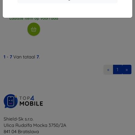
€ 9,90
€ 5,31
Laatste item op voorraad
1
-
7
Van totaal
7
.
«
1
»
Shield-Sk s.r.o.
Ulica Rudolfa Mocka 3750/2A
841 04 Bratislava