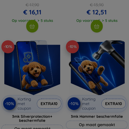
€ 17,90
€ 13,90
€ 16,11
€ 12,51
Op voorraad: > 5 stuks
Op voorraad: > 5 stuks
-10%
-10%
Korting
Korting
-10%
-10%
met
EXTRA10
met
EXTRA10
coupon
coupon
3mk Silverprotection+
3mk Hammer beschermfolie
beschermfolie
Op maat gemaakt
Op maat gemaakt