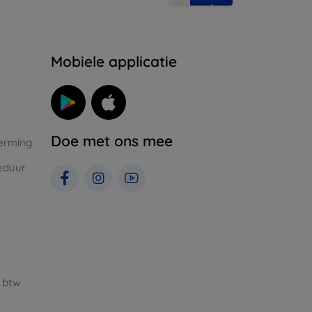
Mobiele applicatie
Doe met ons mee
erming
eduur
 btw