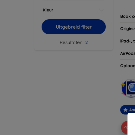
Vergee
Kleur
van uw
Book c
Uitgebreid filter
Origine
iPad-, 
Resultaten
2
AirPod
Oplaad
Aa
-10%