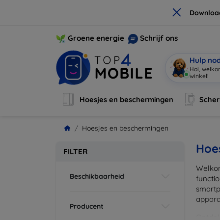
×
Downloa
Groene energie
Schrijf ons
Hulp no
Hoi, welko
winkel!
|
Hoesjes en beschermingen
Sche
Hoesjes en beschermingen
Hoe
FILTER
Welkom
Beschikbaarheid
functi
smartp
apparat
Producent
Ontdek 