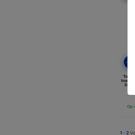
-10
Tactic
hoes v
SE 11
Op v
1
-
2
Va