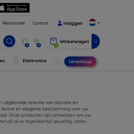
Reclamatie
Contact
Inloggen
Winkelwagen
0
0
0
jes
Elektronica
Uitverkoop
itgebreide selectie van stijlvolle en
en dunne en elegante bescherming voor uw
maal. Onze producten zijn ontworpen om uw
wijl ze er tegelijkertijd geweldig uitzien.
eer, en kies de perfecte match voor uw stijl.