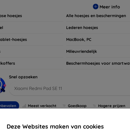
t niet om ook naar onze schermbeschermers en andere accesso
Meer info
 apparaten. Shop nu en geef uw apparaat de bescherming die h
ase hoesjes
Alle hoesjes en beschermingen
el
Lederen hoesjes
tablet-hoesjes
MacBook, PC
s
Milieuvriendelijk
koffers
Beschermhoesjes voor smartwa
Snel opzoeken
Xiaomi Redmi Pad SE 11
nbevolen
Meest verkocht
Goedkoop
Hogere prijzen
-10%
Deze Websites maken van cookies