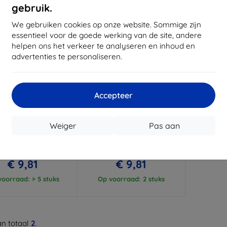
gebruik.
We gebruiken cookies op onze website. Sommige zijn
essentieel voor de goede werking van de site, andere
helpen ons het verkeer te analyseren en inhoud en
advertenties te personaliseren.
Accepteer
Korting
Korting
%
-10%
met
EXTRA10
met
EXTRA10
coupon
coupon
Weiger
Pas aan
al Book drie-voudige
Tactical Book drie-voudige
oor Xiaomi Redmi Pad
hoes voor Xiaomi Redmi Pad
" rood (57983120943)
SE 11" zwart (57983120942)
€ 10,90
€ 10,90
€ 9,81
€ 9,81
oorraad: > 5 stuks
Op voorraad: 2 stuks
n totaal
2
.