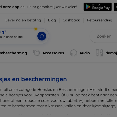
d onze app
en u kunt gemakkelijker winkelen!
Levering en betaling
Blog
Cashback
Retourzending
dig?
m in onze online
rmbescherming
Accessoires
Audio
riemp
sjes en beschermingen
 bij onze categorie Hoesjes en Beschermingen! Hier vindt u een u
onele hoesjes voor uw apparaten. Of u nu op zoek bent naar e
hone of een robuuste case voor uw tablet, wij hebben het alle
en te beschermen tegen krassen, vallen en dagelijkse slijtage, ter
onze variëteit aan materialen, van duurzaam kunststof tot luxe l