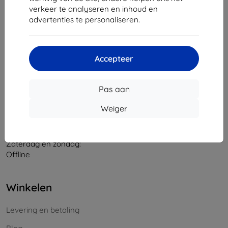
verkeer te analyseren en inhoud en
Bedrijfsnummer:
46701494
advertenties te personaliseren.
BTW-nummer:
SK2023549671
Contact
Accepteer
info@top4mobile.eu
Pas aan
Schrijf ons
Weiger
Maandag tot vrijdag:
Online
8:00 - 16:00
Zaterdag en zondag:
Offline
Winkelen
Levering en betaling