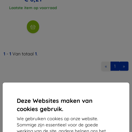
Laatste item op voorraad
1
-
1
Van totaal
1
.
«
1
»
Deze Websites maken van
cookies gebruik.
Shield-Sk s.r.o.
We gebruiken cookies op onze website.
Ulica Rudolfa Mocka 3750/2A
Sommige zijn essentieel voor de goede
841 04 Bratislava
werking van de site, andere helpen ons het