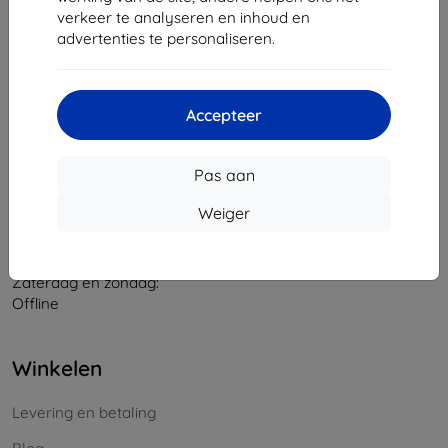
verkeer te analyseren en inhoud en
Bedrijfsnummer:
46701494
advertenties te personaliseren.
BTW-nummer:
SK2023549671
Contact
Accepteer
info@top4mobile.eu
Pas aan
Schrijf ons
Weiger
Maandag tot vrijdag:
Online
8:00 - 16:00
Zaterdag en zondag:
Offline
Winkelen
Levering en betaling