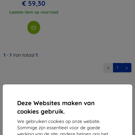
€ 59,30
Laatste item op voorraad
1
-
1
Van totaal
1
.
«
1
»
Deze Websites maken van
cookies gebruik.
Shield-Sk s.r.o.
We gebruiken cookies op onze website.
Ulica Rudolfa Mocka 3750/2A
Sommige zijn essentieel voor de goede
841 04 Bratislava
werking van de site, andere helpen ons het