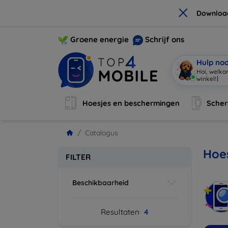
×
Downloa
Groene energie
Schrijf ons
Hulp no
Hoi, welko
winkel!
|
Hoesjes en beschermingen
Sche
Catalogus
Hoes
FILTER
Beschikbaarheid
Resultaten
4