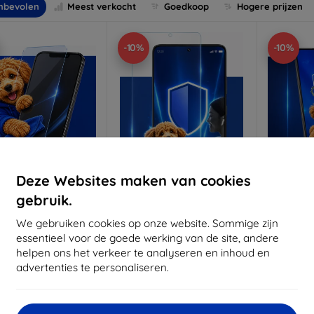
nbevolen
Meest verkocht
Goedkoop
Hogere prijzen
-10%
-10%
Deze Websites maken van cookies
gebruik.
Korting
Korting
K
%
-10%
-10%
met
EXTRA10
met
EXTRA10
coupon
coupon
We gebruiken cookies op onze website. Sommige zijn
essentieel voor de goede werking van de site, andere
3mk Anti-Shock
3mk Pure Matt
3mk Si
helpen ons het verkeer te analyseren en inhoud en
beschermglas
beschermglas
be
advertenties te personaliseren.
 maat gemaakt
Op maat gemaakt
Op m
€ 17,90
€ 13,90
€ 16,11
€ 12,51
€