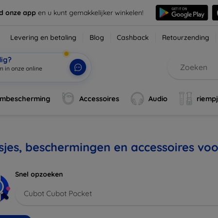
d onze app
en u kunt gemakkelijker winkelen!
Levering en betaling
Blog
Cashback
Retourzending
dig?
m in onze online
rmbescherming
Accessoires
Audio
riemp
jes, beschermingen en accessoires vo
Snel opzoeken
Cubot Cubot Pocket