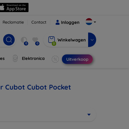
Reclamatie
Contact
Inloggen
Winkelwagen
0
0
0
jes
Elektronica
Uitverkoop
or Cubot Cubot Pocket