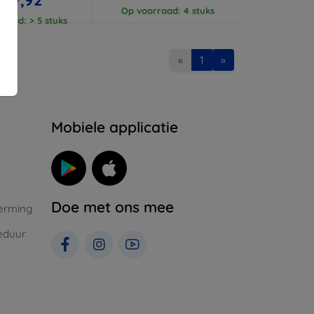
Op voorraad: 4 stuks
raad: > 5 stuks
«
1
»
Mobiele applicatie
Doe met ons mee
erming
eduur