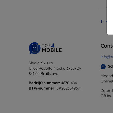
Op v
1
-
4
Va
Cont
info@t
Shield-Sk s.r.o.
Sc
Ulica Rudolfa Mocka 3750/2A
841 04 Bratislava
Maanda
Online
Bedrijfsnummer:
46701494
BTW-nummer:
SK2023549671
Zaterd
Offline