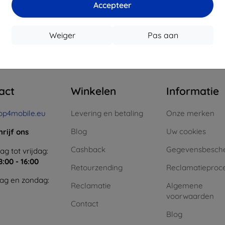
Accepteer
oorraad: > 5 stuks
Op voorraad: > 5 stuks
Op voor
Weiger
Pas aan
n totaal
4
.
act
Winkelen
Informatie
op4mobile.eu
Levering en betaling
Onze merken
Blog
Uw cookies
hrijf ons
Cashback
Gegevensbesch
g tot vrijdag:
8:00 - 16:00
Retourzending
Reclamatieproc
ag en zondag:
Reclamatie
Algemene
voorwaarden
Contact
Blog