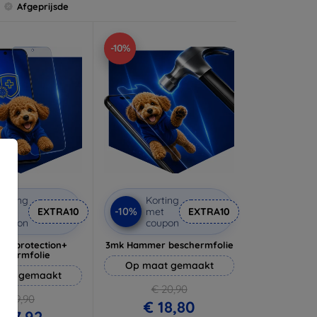
Afgeprijsde
-10%
orting
Korting
-10%
met
EXTRA10
met
EXTRA10
coupon
coupon
lverprotection+
3mk Hammer beschermfolie
schermfolie
Op maat gemaakt
aat gemaakt
€ 20,90
€ 19,90
€ 18,80
 17,92