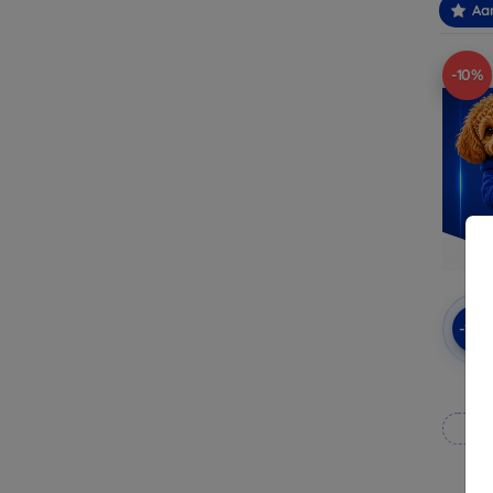
Aa
-10%
-10
Op