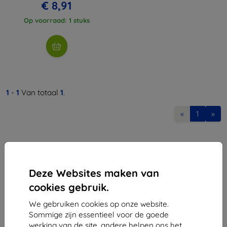
€ 8,91
Op voorraad: 1 stuks
1
-
1
Van totaal
1
.
«
1
»
Deze Websites maken van
cookies gebruik.
Shield-Sk s.r.o.
We gebruiken cookies op onze website.
Ulica Rudolfa Mocka 3750/2A
Sommige zijn essentieel voor de goede
841 04 Bratislava
werking van de site, andere helpen ons het