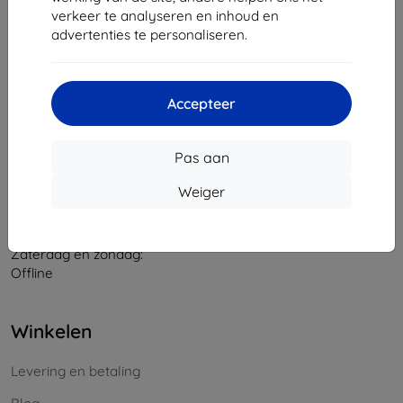
verkeer te analyseren en inhoud en
Bedrijfsnummer:
46701494
advertenties te personaliseren.
BTW-nummer:
SK2023549671
Contact
Accepteer
info@top4mobile.eu
Pas aan
Schrijf ons
Weiger
Maandag tot vrijdag:
Online
8:00 - 16:00
Zaterdag en zondag:
Offline
Winkelen
Levering en betaling