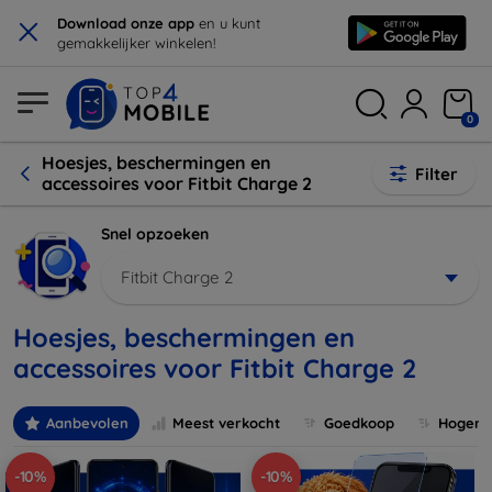
×
Download onze app
en u kunt
gemakkelijker winkelen!
0
Hoesjes, beschermingen en
Filter
accessoires voor Fitbit Charge 2
Snel opzoeken
Fitbit Charge 2
Hoesjes, beschermingen en
accessoires voor Fitbit Charge 2
Aanbevolen
Meest verkocht
Goedkoop
Hogere 
-10%
-10%