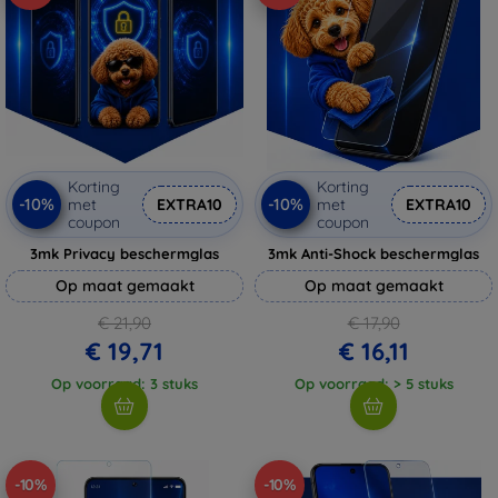
Korting
Korting
-10%
-10%
met
EXTRA10
met
EXTRA10
coupon
coupon
3mk Privacy beschermglas
3mk Anti-Shock beschermglas
Op maat gemaakt
Op maat gemaakt
€ 21,90
€ 17,90
€ 19,71
€ 16,11
Op voorraad: 3 stuks
Op voorraad: > 5 stuks
-10%
-10%