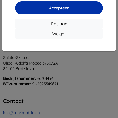
1
-
5
Van totaal
5
.
Accepteer
«
1
»
Pas aan
Weiger
Shield-Sk s.r.o.
Ulica Rudolfa Mocka 3750/2A
841 04 Bratislava
Bedrijfsnummer:
46701494
BTW-nummer:
SK2023549671
Contact
info@top4mobile.eu