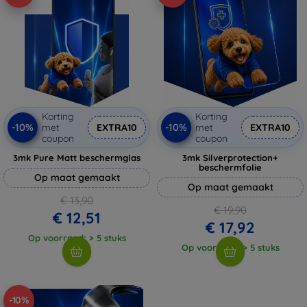
Korting
Korting
-10%
-10%
met
EXTRA10
met
EXTRA10
coupon
coupon
3mk Pure Matt beschermglas
3mk Silverprotection+
beschermfolie
Op maat gemaakt
Op maat gemaakt
€ 13,90
€ 19,90
€ 12,51
€ 17,92
Op voorraad: > 5 stuks
Op voorraad: > 5 stuks
-10%