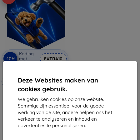
Korting
-10%
met
EXTRA10
coupon
3mk Hammer beschermfolie
Deze Websites maken van
Op maat gemaakt
cookies gebruik.
€ 20,90
€ 18,80
We gebruiken cookies op onze website.
Sommige zijn essentieel voor de goede
Op voorraad: 4 stuks
werking van de site, andere helpen ons het
verkeer te analyseren en inhoud en
advertenties te personaliseren.