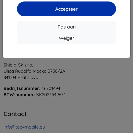
1
-
6
Van totaal
6
.
Accepteer
«
1
»
Pas aan
Weiger
Shield-Sk s.r.o.
Ulica Rudolfa Mocka 3750/2A
841 04 Bratislava
Bedrijfsnummer:
46701494
BTW-nummer:
SK2023549671
Contact
info@top4mobile.eu