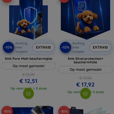
Korting
Korting
-10%
-10%
met
EXTRA10
met
EXTRA10
coupon
coupon
3mk Pure Matt beschermglas
3mk Silverprotection+
beschermfolie
Op maat gemaakt
Op maat gemaakt
€ 13,90
€ 19,90
€ 12,51
€ 17,92
Op voorraad: > 5 stuks
Op voorraad: > 5 stuks
-10%
-10%