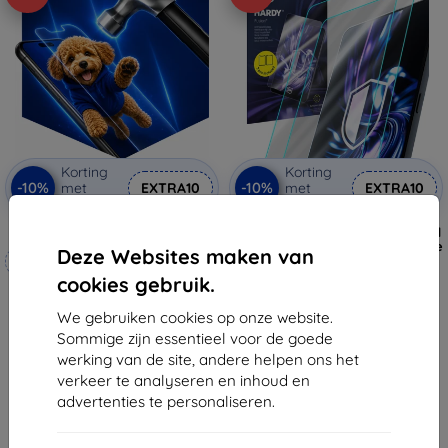
Korting
Korting
-10%
-10%
met
EXTRA10
met
EXTRA10
coupon
coupon
3mk Hammer beschermfolie
3mk Hardy Fusion Hybrid gehard
beschermglas voor Apple iPad 4e
Deze Websites maken van
Op maat gemaakt
generatie
€ 25,89
cookies gebruik.
€ 20,90
€ 23,30
€ 18,80
We gebruiken cookies op onze website.
Op voorraad: > 5 stuks
Sommige zijn essentieel voor de goede
Op voorraad: 4 stuks
werking van de site, andere helpen ons het
verkeer te analyseren en inhoud en
advertenties te personaliseren.