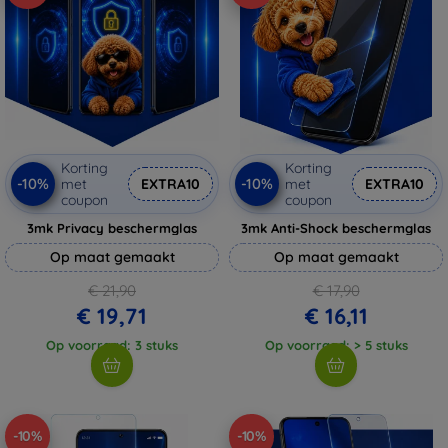
Korting
Korting
-10%
-10%
met
EXTRA10
met
EXTRA10
coupon
coupon
3mk Privacy beschermglas
3mk Anti-Shock beschermglas
Op maat gemaakt
Op maat gemaakt
€ 21,90
€ 17,90
€ 19,71
€ 16,11
Op voorraad: 3 stuks
Op voorraad: > 5 stuks
-10%
-10%