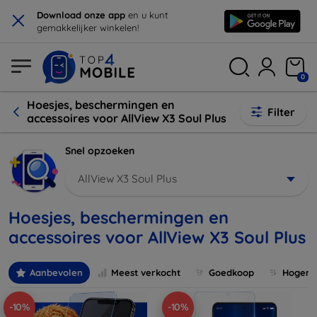
×
Download onze app
en u kunt
gemakkelijker winkelen!
0
Hoesjes, beschermingen en
Filter
accessoires voor AllView X3 Soul Plus
Snel opzoeken
AllView X3 Soul Plus
Hoesjes, beschermingen en
accessoires voor AllView X3 Soul Plus
Aanbevolen
Meest verkocht
Goedkoop
Hogere 
-10%
-10%