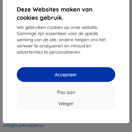
1
-
4
Van totaal
4
.
Deze Websites maken van
«
1
»
cookies gebruik.
We gebruiken cookies op onze website.
Sommige zijn essentieel voor de goede
werking van de site, andere helpen ons het
verkeer te analyseren en inhoud en
advertenties te personaliseren.
Shield-Sk s.r.o.
Ulica Rudolfa Mocka 3750/2A
Accepteer
841 04 Bratislava
Bedrijfsnummer:
46701494
Pas aan
BTW-nummer:
SK2023549671
Weiger
Contact
info@top4mobile.eu