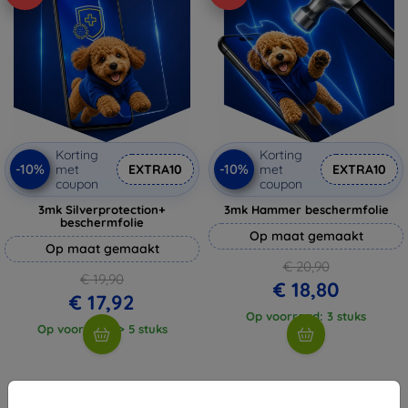
Korting
Korting
-10%
-10%
met
EXTRA10
met
EXTRA10
coupon
coupon
3mk Silverprotection+
3mk Hammer beschermfolie
beschermfolie
Op maat gemaakt
Op maat gemaakt
€ 20,90
€ 19,90
€ 18,80
€ 17,92
Op voorraad: 3 stuks
Op voorraad: > 5 stuks