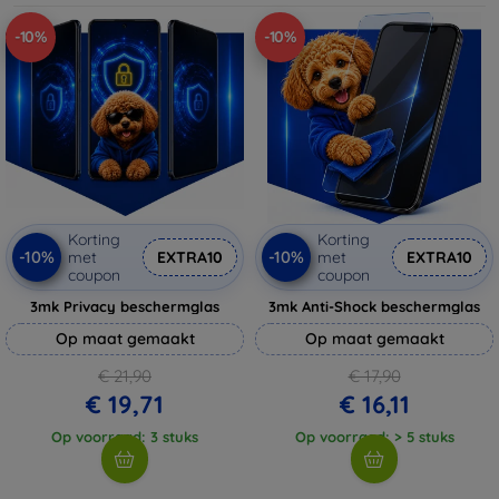
-10%
-10%
Korting
Korting
-10%
-10%
met
EXTRA10
met
EXTRA10
coupon
coupon
3mk Privacy beschermglas
3mk Anti-Shock beschermglas
Op maat gemaakt
Op maat gemaakt
€ 21,90
€ 17,90
€ 19,71
€ 16,11
Op voorraad: 3 stuks
Op voorraad: > 5 stuks