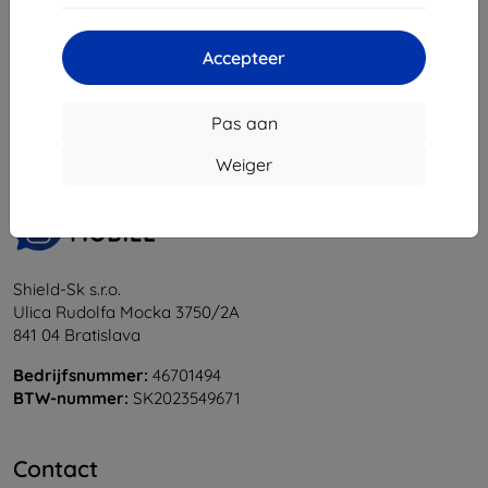
Accepteer
1
-
5
Van totaal
5
.
«
1
»
Pas aan
Weiger
Shield-Sk s.r.o.
Ulica Rudolfa Mocka 3750/2A
841 04 Bratislava
Bedrijfsnummer:
46701494
BTW-nummer:
SK2023549671
Contact