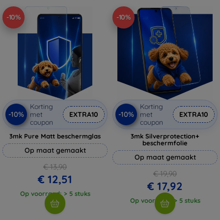
-10%
-10%
Korting
Korting
-10%
-10%
met
EXTRA10
met
EXTRA10
coupon
coupon
3mk Pure Matt beschermglas
3mk Silverprotection+
beschermfolie
Op maat gemaakt
Op maat gemaakt
€ 13,90
€ 19,90
€ 12,51
€ 17,92
Op voorraad: > 5 stuks
Op voorraad: > 5 stuks