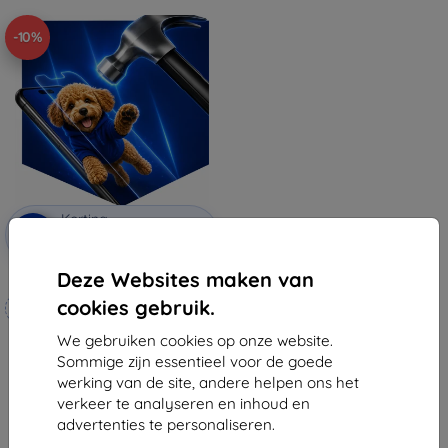
-10%
Korting
-10%
met
EXTRA10
coupon
Deze Websites maken van
3mk Hammer beschermfolie
cookies gebruik.
Op maat gemaakt
We gebruiken cookies op onze website.
€ 20,90
Sommige zijn essentieel voor de goede
€ 18,80
werking van de site, andere helpen ons het
Op voorraad: 4 stuks
verkeer te analyseren en inhoud en
advertenties te personaliseren.