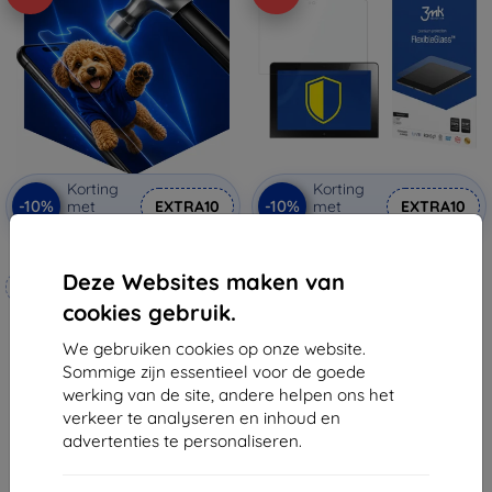
Korting
Korting
-10%
-10%
met
EXTRA10
met
EXTRA10
coupon
coupon
3mk Hammer beschermfolie
3MK FlexibleGlass Lenovo
ThinkPad 10.1" Hybrid Glass
Deze Websites maken van
Op maat gemaakt
€ 19,90
cookies gebruik.
€ 9,81
€ 20,90
€ 18,80
We gebruiken cookies op onze website.
Laatste item op voorraad
Sommige zijn essentieel voor de goede
Op voorraad: 4 stuks
werking van de site, andere helpen ons het
verkeer te analyseren en inhoud en
advertenties te personaliseren.