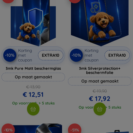
Korting
Korting
-10%
-10%
met
EXTRA10
met
EXTRA10
coupon
coupon
3mk Pure Matt beschermglas
3mk Silverprotection+
beschermfolie
Op maat gemaakt
Op maat gemaakt
€ 13,90
€ 19,90
€ 12,51
€ 17,92
Op voorraad: > 5 stuks
Op voorraad: > 5 stuks
-10%
-51%