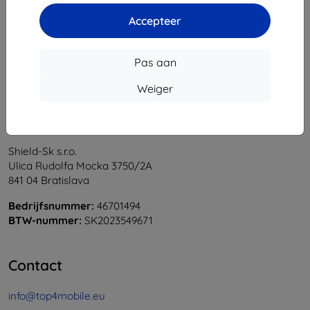
1
-
6
Van totaal
6
.
Accepteer
«
1
»
Pas aan
Weiger
Shield-Sk s.r.o.
Ulica Rudolfa Mocka 3750/2A
841 04 Bratislava
Bedrijfsnummer:
46701494
BTW-nummer:
SK2023549671
Contact
info@top4mobile.eu