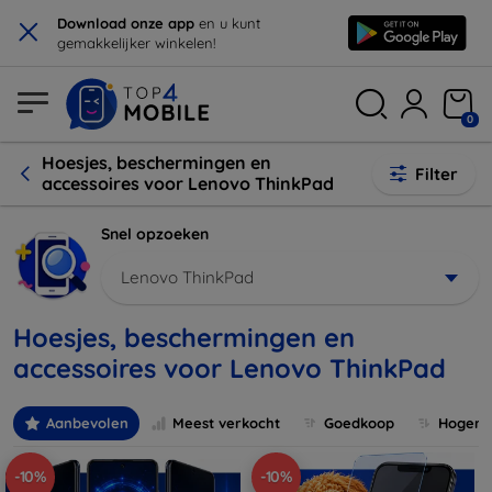
×
Download onze app
en u kunt
gemakkelijker winkelen!
0
Hoesjes, beschermingen en
Filter
accessoires voor Lenovo ThinkPad
Snel opzoeken
Lenovo ThinkPad
Hoesjes, beschermingen en
accessoires voor Lenovo ThinkPad
Aanbevolen
Meest verkocht
Goedkoop
Hogere 
-10%
-10%