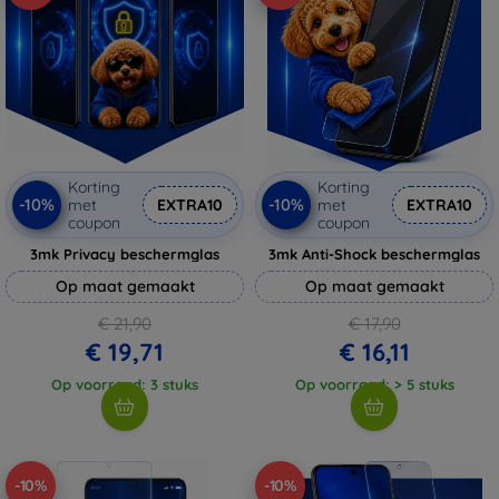
Korting
Korting
-10%
-10%
met
EXTRA10
met
EXTRA10
coupon
coupon
3mk Privacy beschermglas
3mk Anti-Shock beschermglas
Op maat gemaakt
Op maat gemaakt
€ 21,90
€ 17,90
€ 19,71
€ 16,11
Op voorraad: 3 stuks
Op voorraad: > 5 stuks
-10%
-10%