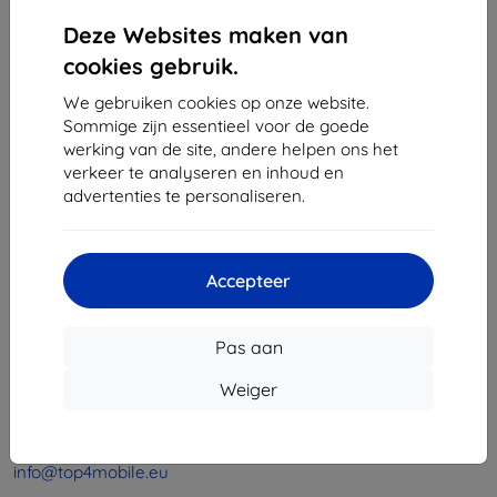
1
-
4
Van totaal
4
.
Deze Websites maken van
«
1
»
cookies gebruik.
We gebruiken cookies op onze website.
Sommige zijn essentieel voor de goede
werking van de site, andere helpen ons het
verkeer te analyseren en inhoud en
advertenties te personaliseren.
Shield-Sk s.r.o.
Ulica Rudolfa Mocka 3750/2A
Accepteer
841 04 Bratislava
Bedrijfsnummer:
46701494
Pas aan
BTW-nummer:
SK2023549671
Weiger
Contact
info@top4mobile.eu