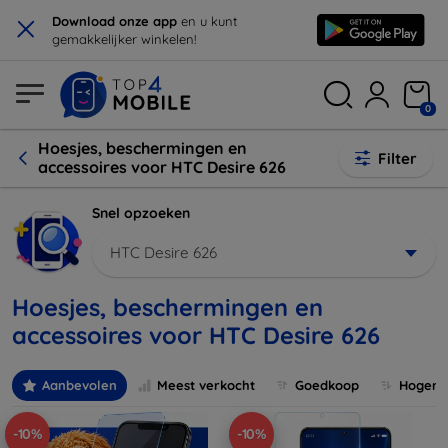
×
Download onze app
en u kunt
gemakkelijker winkelen!
0
Hoesjes, beschermingen en
Filter
accessoires voor HTC Desire 626
Snel opzoeken
HTC Desire 626
Hoesjes, beschermingen en
accessoires voor HTC Desire 626
Aanbevolen
Meest verkocht
Goedkoop
Hogere 
-10%
-10%