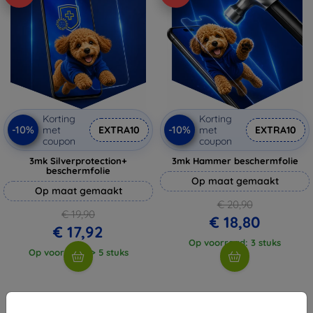
Korting
Korting
-10%
-10%
met
EXTRA10
met
EXTRA10
coupon
coupon
3mk Silverprotection+
3mk Hammer beschermfolie
beschermfolie
Op maat gemaakt
Op maat gemaakt
€ 20,90
€ 19,90
€ 18,80
€ 17,92
Op voorraad: 3 stuks
Op voorraad: > 5 stuks