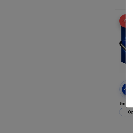
Op 
-10%
-10
3mk H
Op