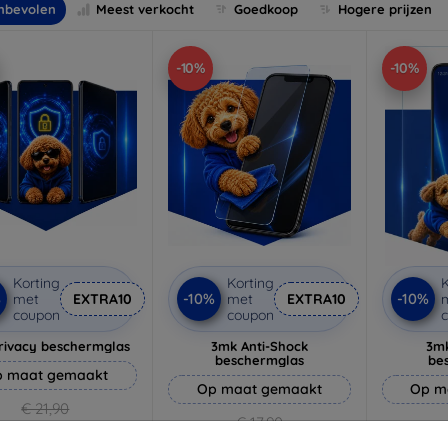
nbevolen
Meest verkocht
Goedkoop
Hogere prijzen
-10%
-10%
Korting
Korting
K
%
-10%
-10%
met
EXTRA10
met
EXTRA10
coupon
coupon
rivacy beschermglas
3mk Anti-Shock
3mk
beschermglas
be
 maat gemaakt
Op maat gemaakt
Op m
€ 21,90
€ 17,90
€ 19,71
€ 16,11
€