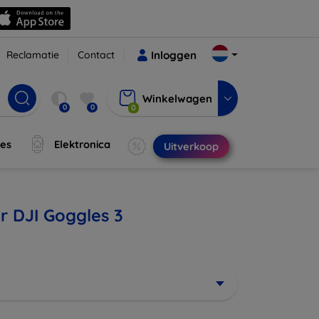
Reclamatie
Contact
Inloggen
Winkelwagen
0
0
0
jes
Elektronica
Uitverkoop
r DJI Goggles 3