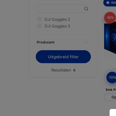
Aa
-10%
DJI Goggles 2
DJI Goggles 3
Producent
Uitgebreid filter
Resultaten
6
-10
3mk P
Op