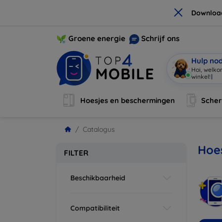
×
Downloa
Groene energie
Schrijf ons
Hulp no
Hoi, welko
winkel!
|
Hoesjes en beschermingen
Sche
Catalogus
Hoes
FILTER
Beschikbaarheid
Compatibiliteit