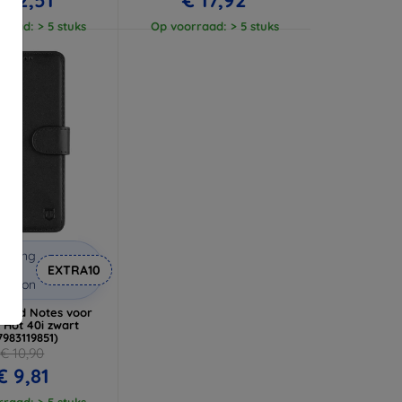
raad: > 5 stuks
Op voorraad: > 5 stuks
orting
met
EXTRA10
coupon
 Field Notes voor
x Hot 40i zwart
7983119851)
€ 10,90
€ 9,81
raad: > 5 stuks