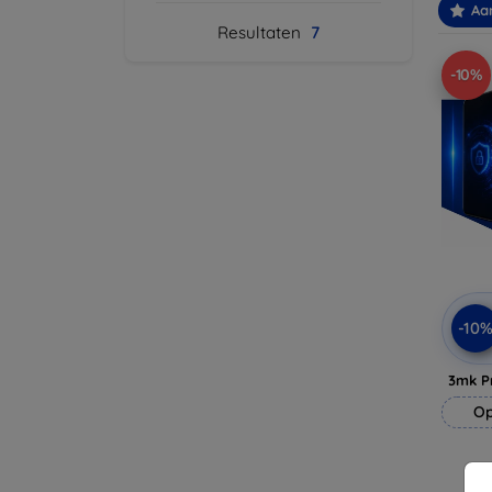
Aa
Resultaten
7
-10%
-10
3mk P
Op