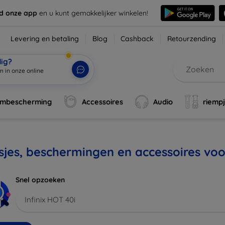
d onze app
en u kunt gemakkelijker winkelen!
Levering en betaling
Blog
Cashback
Retourzending
dig?
m in onze online
rmbescherming
Accessoires
Audio
riemp
jes, beschermingen en accessoires voor
Snel opzoeken
Infinix HOT 40i