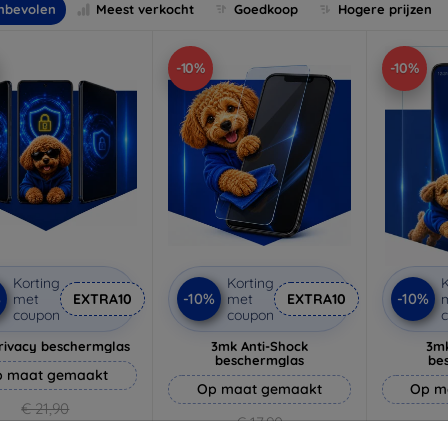
nbevolen
Meest verkocht
Goedkoop
Hogere prijzen
-10%
-10%
Korting
Korting
K
%
-10%
-10%
met
EXTRA10
met
EXTRA10
coupon
coupon
rivacy beschermglas
3mk Anti-Shock
3mk
beschermglas
be
 maat gemaakt
Op maat gemaakt
Op m
€ 21,90
€ 17,90
€ 19,71
€ 16,11
€