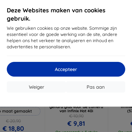
voorraad: 3 stuks
Op voorraad: > 5 stuks
Op voor
Deze Websites maken van cookies
gebruik.
-10%
-10%
We gebruiken cookies op onze website. Sommige zijn
essentieel voor de goede werking van de site, andere
helpen ons het verkeer te analyseren en inhoud en
advertenties te personaliseren.
Accepteer
Korting
Korting
K
Weiger
Pas aan
%
-10%
-10%
met
EXTRA10
met
EXTRA10
coupon
coupon
ammer beschermfolie
3mk Lens Protection Hybrid
Tactical
gehard glas voor de camera
Infini
 maat gemaakt
van Infinix Hot 40i
(5
€ 10,90
€ 20,90
€ 9,81
€ 18,80
Op voorraad: > 5 stuks
Op voor