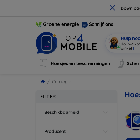
×
Downloa
Groene energie
Schrijf ons
Hulp no
Hoi, welko
winkel!
|
Hoesjes en beschermingen
Sche
Catalogus
Hoes
FILTER
Beschikbaarheid
Producent