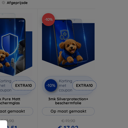
Afgeprijsde
-10%
orting
Korting
-10%
met
EXTRA10
met
EXTRA10
coupon
coupon
 Pure Matt
3mk Silverprotection+
schermglas
beschermfolie
aat gemaakt
Op maat gemaakt
€ 13,90
€ 19,90
 12,51
€ 17,92