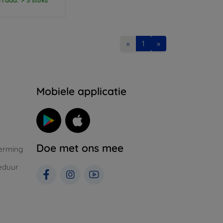
«
1
»
Mobiele applicatie
Doe met ons mee
erming
eduur