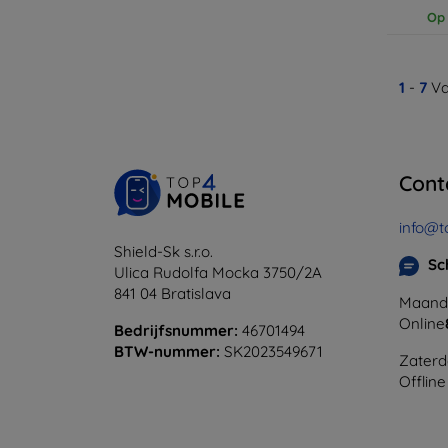
Op 
1
-
7
Va
Cont
info@t
Shield-Sk s.r.o.
Sc
Ulica Rudolfa Mocka 3750/2A
841 04 Bratislava
Maanda
Online
Bedrijfsnummer:
46701494
BTW-nummer:
SK2023549671
Zaterd
Offline