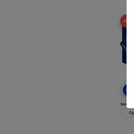
Op 
-10%
-10
3mk H
Op