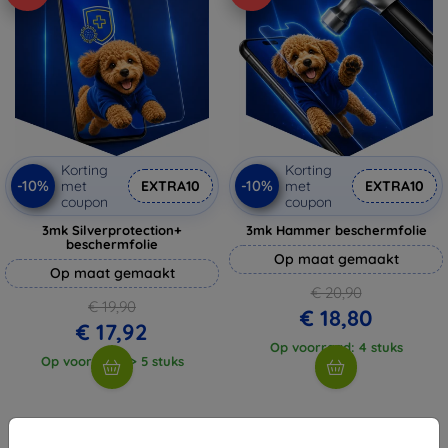
Korting
Korting
-10%
-10%
met
EXTRA10
met
EXTRA10
coupon
coupon
3mk Silverprotection+
3mk Hammer beschermfolie
beschermfolie
Op maat gemaakt
Op maat gemaakt
€ 20,90
€ 19,90
€ 18,80
€ 17,92
Op voorraad: 4 stuks
Op voorraad: > 5 stuks