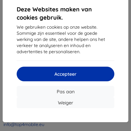
1
-
4
Van totaal
4
.
Deze Websites maken van
«
1
»
cookies gebruik.
We gebruiken cookies op onze website.
Sommige zijn essentieel voor de goede
werking van de site, andere helpen ons het
verkeer te analyseren en inhoud en
advertenties te personaliseren.
Shield-Sk s.r.o.
Ulica Rudolfa Mocka 3750/2A
Accepteer
841 04 Bratislava
Bedrijfsnummer:
46701494
Pas aan
BTW-nummer:
SK2023549671
Weiger
Contact
info@top4mobile.eu