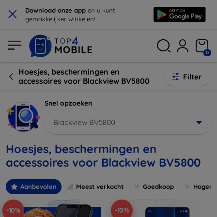
×
Download onze app
en u kunt
gemakkelijker winkelen!
0
Hoesjes, beschermingen en
Filter
accessoires voor Blackview BV5800
Snel opzoeken
Blackview BV5800
Hoesjes, beschermingen en
accessoires voor Blackview BV5800
Aanbevolen
Meest verkocht
Goedkoop
Hogere 
-10%
-10%