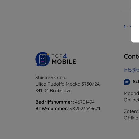
Op v
1
-
4
Va
Cont
info@t
Shield-Sk s.r.o.
Sc
Ulica Rudolfa Mocka 3750/2A
841 04 Bratislava
Maanda
Online
Bedrijfsnummer:
46701494
BTW-nummer:
SK2023549671
Zaterd
Offline