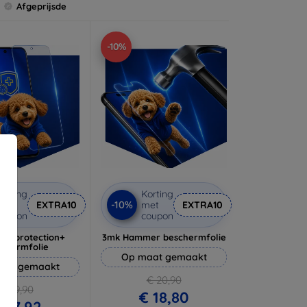
Afgeprijsde
-10%
orting
Korting
-10%
met
EXTRA10
met
EXTRA10
coupon
coupon
lverprotection+
3mk Hammer beschermfolie
schermfolie
Op maat gemaakt
aat gemaakt
€ 20,90
€ 19,90
€ 18,80
 17,92