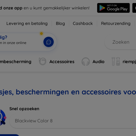
d onze app
en u kunt gemakkelijker winkelen!
Levering en betaling
Blog
Cashback
Retourzending
dig?
m in onze online
rmbescherming
Accessoires
Audio
riemp
jes, beschermingen en accessoires voo
Snel opzoeken
Blackview Color 8