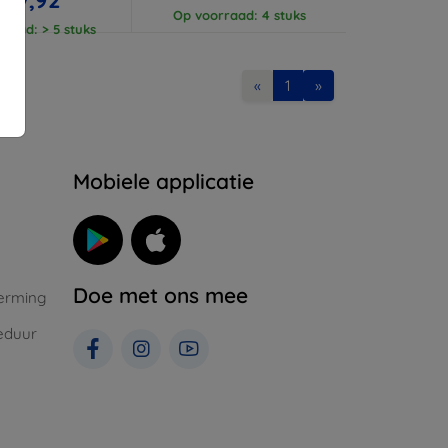
Op voorraad: 4 stuks
raad: > 5 stuks
«
1
»
Mobiele applicatie
Doe met ons mee
erming
eduur