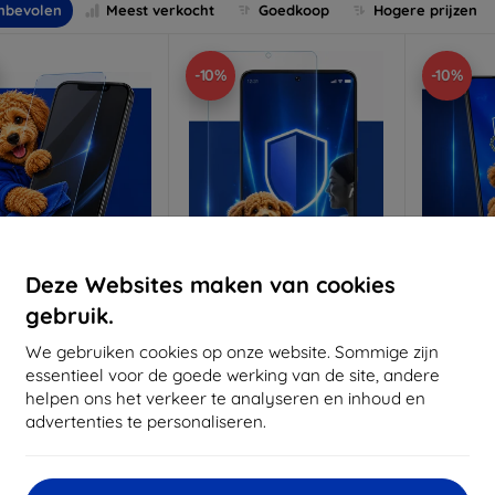
nbevolen
Meest verkocht
Goedkoop
Hogere prijzen
-10%
-10%
Deze Websites maken van cookies
gebruik.
Korting
Korting
K
%
-10%
-10%
met
EXTRA10
met
EXTRA10
coupon
coupon
We gebruiken cookies op onze website. Sommige zijn
essentieel voor de goede werking van de site, andere
3mk Anti-Shock
3mk Pure Matt
3mk Si
helpen ons het verkeer te analyseren en inhoud en
beschermglas
beschermglas
be
advertenties te personaliseren.
 maat gemaakt
Op maat gemaakt
Op m
€ 17,90
€ 13,90
€ 16,11
€ 12,51
€