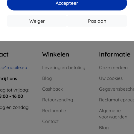
Accepteer
oorraad: > 5 stuks
Op voorraad: > 5 stuks
Op voor
Weiger
Pas aan
n totaal
4
.
act
Winkelen
Informatie
op4mobile.eu
Levering en betaling
Onze merken
Blog
Uw cookies
hrijf ons
Cashback
Gegevensbesch
g tot vrijdag:
8:00 - 16:00
Retourzending
Reclamatieproc
ag en zondag:
Reclamatie
Algemene
voorwaarden
Contact
Blog