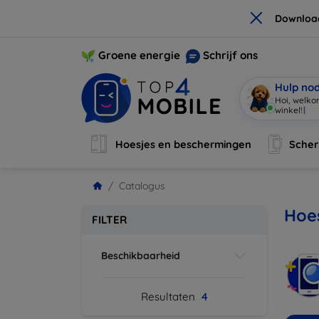
×
Downloa
Groene energie
Schrijf ons
Hulp no
Hoi, welko
winkel!
|
Hoesjes en beschermingen
Sche
Catalogus
Hoes
FILTER
Beschikbaarheid
Resultaten
4