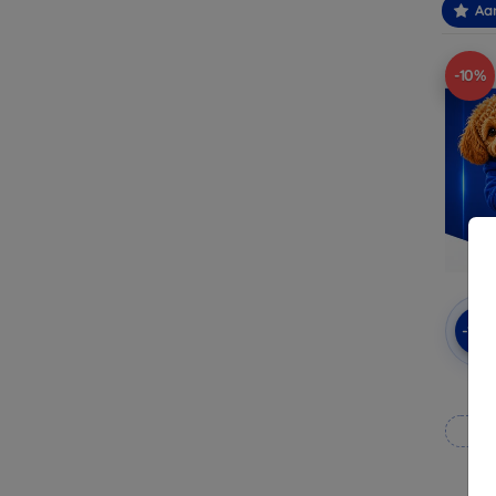
Aa
-10%
-10
Op