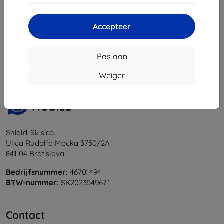
Accepteer
1
-
5
Van totaal
5
.
«
1
»
Pas aan
Weiger
Shield-Sk s.r.o.
Ulica Rudolfa Mocka 3750/2A
841 04 Bratislava
Bedrijfsnummer:
46701494
BTW-nummer:
SK2023549671
Contact