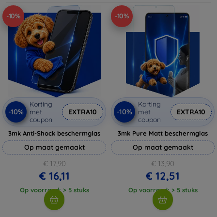
-10%
-10%
Korting
Korting
-10%
-10%
met
EXTRA10
met
EXTRA10
coupon
coupon
3mk Anti-Shock beschermglas
3mk Pure Matt beschermglas
Op maat gemaakt
Op maat gemaakt
€ 17,90
€ 13,90
€ 16,11
€ 12,51
Op voorraad: > 5 stuks
Op voorraad: > 5 stuks