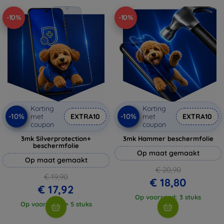
-10%
-10%
Korting
Korting
-10%
-10%
met
EXTRA10
met
EXTRA10
coupon
coupon
3mk Silverprotection+
3mk Hammer beschermfolie
beschermfolie
Op maat gemaakt
Op maat gemaakt
€ 20,90
€ 19,90
€ 18,80
€ 17,92
Op voorraad: 3 stuks
Op voorraad: > 5 stuks