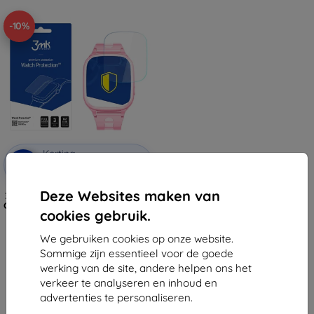
-10%
Korting
-10%
met
EXTRA10
coupon
Deze Websites maken van
3MK FlexibleGlass Watch Forever
GPS WIFI Kids Watch Me 2 KW-310
cookies gebruik.
hybride glas
€ 11,89
We gebruiken cookies op onze website.
€ 10,71
Sommige zijn essentieel voor de goede
Op voorraad: 4 stuks
werking van de site, andere helpen ons het
verkeer te analyseren en inhoud en
advertenties te personaliseren.