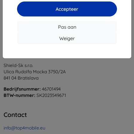
1
-
6
Van totaal
6
.
Accepteer
«
1
»
Pas aan
Weiger
Shield-Sk s.r.o.
Ulica Rudolfa Mocka 3750/2A
841 04 Bratislava
Bedrijfsnummer:
46701494
BTW-nummer:
SK2023549671
Contact
info@top4mobile.eu