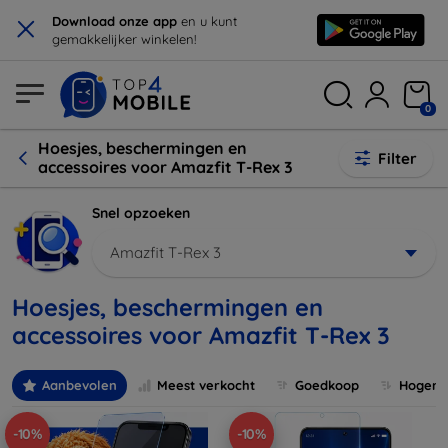
×
Download onze app
en u kunt
gemakkelijker winkelen!
0
Hoesjes, beschermingen en
Filter
accessoires voor Amazfit T-Rex 3
Snel opzoeken
Amazfit T-Rex 3
Hoesjes, beschermingen en
accessoires voor Amazfit T-Rex 3
Aanbevolen
Meest verkocht
Goedkoop
Hogere 
-10%
-10%