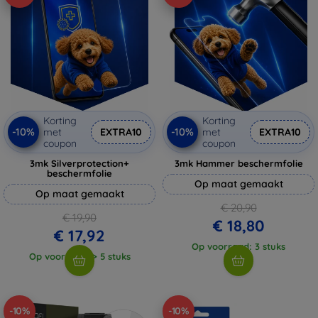
Korting
Korting
-10%
-10%
met
EXTRA10
met
EXTRA10
coupon
coupon
3mk Silverprotection+
3mk Hammer beschermfolie
beschermfolie
Op maat gemaakt
Op maat gemaakt
€ 20,90
€ 19,90
€ 18,80
€ 17,92
Op voorraad: 3 stuks
Op voorraad: > 5 stuks
-10%
-10%