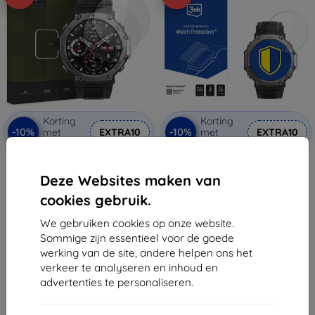
Korting
Korting
-10%
-10%
met
EXTRA10
met
EXTRA10
coupon
coupon
HOFI GLASS PRO+ 2-pack
3MK ARC Watch beschermfolie
beschermglazen voor Amazfit T-
voor volledig scherm voor
Deze Websites maken van
Rex 3 transparant
Amazfit T-Rex 3
(5906302372485)
€ 11,89
cookies gebruik.
€ 10,90
€ 10,71
€ 9,81
We gebruiken cookies op onze website.
Op voorraad: > 5 stuks
Sommige zijn essentieel voor de goede
Op voorraad: 2 stuks
werking van de site, andere helpen ons het
verkeer te analyseren en inhoud en
advertenties te personaliseren.