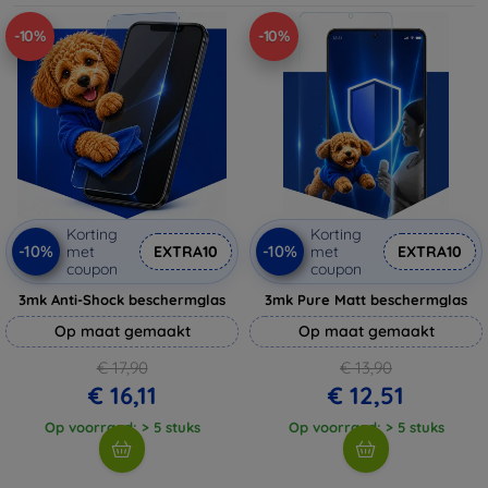
-10%
-10%
Korting
Korting
-10%
-10%
met
EXTRA10
met
EXTRA10
coupon
coupon
3mk Anti-Shock beschermglas
3mk Pure Matt beschermglas
Op maat gemaakt
Op maat gemaakt
€ 17,90
€ 13,90
€ 16,11
€ 12,51
Op voorraad: > 5 stuks
Op voorraad: > 5 stuks