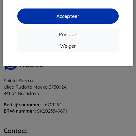
Accepteer
1
-
5
Van totaal
5
.
«
1
»
Pas aan
Weiger
Shield-Sk s.r.o.
Ulica Rudolfa Mocka 3750/2A
841 04 Bratislava
Bedrijfsnummer:
46701494
BTW-nummer:
SK2023549671
Contact