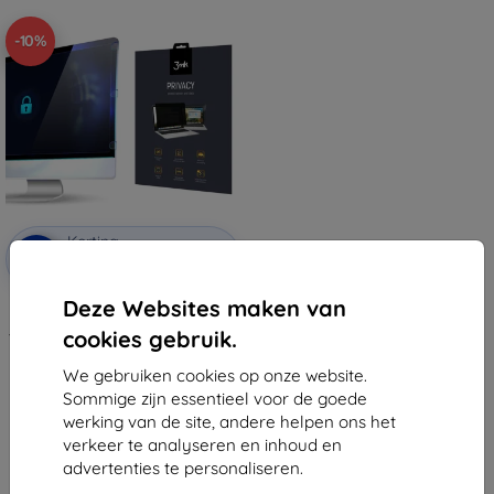
-10%
Korting
-10%
met
EXTRA10
coupon
Deze Websites maken van
3MK Privacy tweerichtings
gehard beschermglas Lenovo
cookies gebruik.
Thinkvision P24h-2L (zonder lijm)
()
€ 83,90
We gebruiken cookies op onze website.
€ 75,52
Sommige zijn essentieel voor de goede
werking van de site, andere helpen ons het
Op voorraad: > 5 stuks
verkeer te analyseren en inhoud en
advertenties te personaliseren.