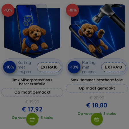
-10%
-10%
Korting
Korting
-10%
-10%
met
EXTRA10
met
EXTRA10
coupon
coupon
3mk Silverprotection+
3mk Hammer beschermfolie
beschermfolie
Op maat gemaakt
Op maat gemaakt
€ 20,90
€ 19,90
€ 18,80
€ 17,92
Op voorraad: 3 stuks
Op voorraad: > 5 stuks