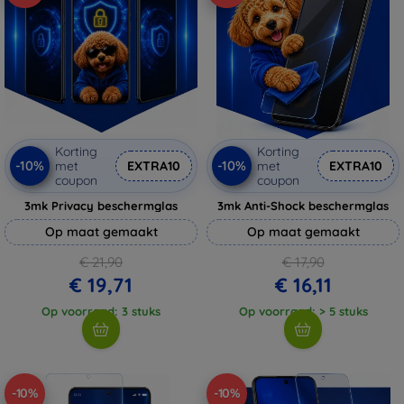
Korting
Korting
-10%
-10%
met
EXTRA10
met
EXTRA10
coupon
coupon
3mk Privacy beschermglas
3mk Anti-Shock beschermglas
Op maat gemaakt
Op maat gemaakt
€ 21,90
€ 17,90
€ 19,71
€ 16,11
Op voorraad: 3 stuks
Op voorraad: > 5 stuks
-10%
-10%