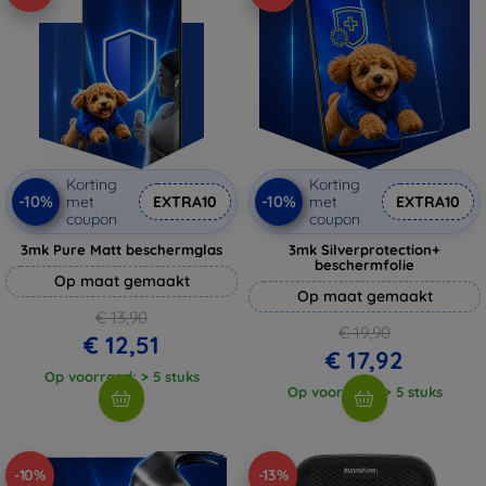
Korting
Korting
-10%
-10%
met
EXTRA10
met
EXTRA10
coupon
coupon
3mk Pure Matt beschermglas
3mk Silverprotection+
beschermfolie
Op maat gemaakt
Op maat gemaakt
€ 13,90
€ 19,90
€ 12,51
€ 17,92
Op voorraad: > 5 stuks
Op voorraad: > 5 stuks
-10%
-13%