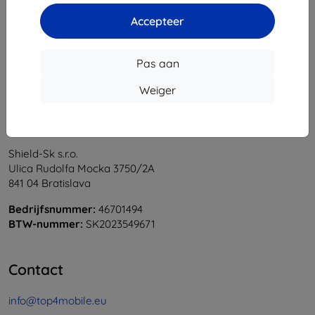
1
-
6
Van totaal
6
.
Accepteer
«
1
»
Pas aan
Weiger
Shield-Sk s.r.o.
Ulica Rudolfa Mocka 3750/2A
841 04 Bratislava
Bedrijfsnummer:
46701494
BTW-nummer:
SK2023549671
Contact
info@top4mobile.eu