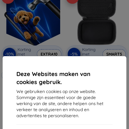
Korting
Korting
-10%
-5%
met
EXTRA10
met
SMART5
coupon
coupon
3mk Hammer beschermfolie
Sunnylife beschermhoes voor
DJI Mic (B557)
Deze Websites maken van
Op maat gemaakt
€ 11,89
cookies gebruik.
€ 10,36
€ 20,90
€ 18,80
We gebruiken cookies op onze website.
Op voorraad: 3 stuks
Sommige zijn essentieel voor de goede
Op voorraad: 4 stuks
werking van de site, andere helpen ons het
verkeer te analyseren en inhoud en
advertenties te personaliseren.