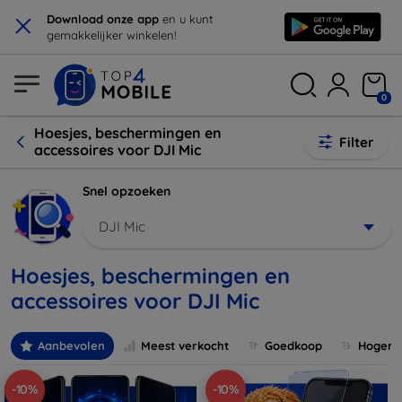
×
Download onze app
en u kunt
gemakkelijker winkelen!
0
Hoesjes, beschermingen en
Filter
accessoires voor DJI Mic
Snel opzoeken
DJI Mic
Hoesjes, beschermingen en
accessoires voor DJI Mic
Aanbevolen
Meest verkocht
Goedkoop
Hogere 
-10%
-10%