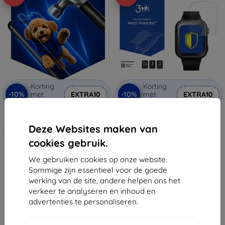
Korting
Korting
-10%
-10%
met
EXTRA10
met
EXTRA10
coupon
coupon
3mk Hammer beschermfolie
3MK FlexibleGlass Watch Garett
Essa Go 4G hybride
Deze Websites maken van
Op maat gemaakt
beschermglas
€ 11,89
cookies gebruik.
€ 20,90
€ 10,71
€ 18,80
We gebruiken cookies op onze website.
Op voorraad: > 5 stuks
Sommige zijn essentieel voor de goede
Op voorraad: 4 stuks
werking van de site, andere helpen ons het
verkeer te analyseren en inhoud en
advertenties te personaliseren.