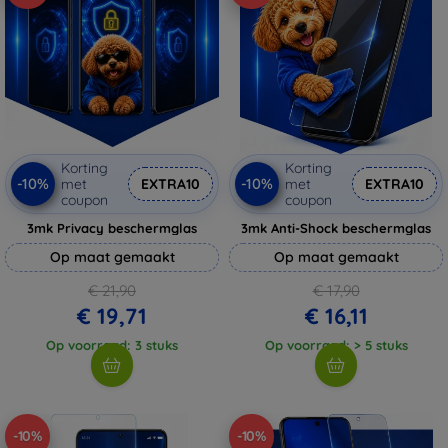
Korting
Korting
-10%
-10%
met
EXTRA10
met
EXTRA10
coupon
coupon
3mk Privacy beschermglas
3mk Anti-Shock beschermglas
Op maat gemaakt
Op maat gemaakt
€ 21,90
€ 17,90
€ 19,71
€ 16,11
Op voorraad: 3 stuks
Op voorraad: > 5 stuks
-10%
-10%