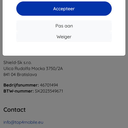
1
-
6
Van totaal
6
.
Accepteer
«
1
»
Pas aan
Weiger
Shield-Sk s.r.o.
Ulica Rudolfa Mocka 3750/2A
841 04 Bratislava
Bedrijfsnummer:
46701494
BTW-nummer:
SK2023549671
Contact
info@top4mobile.eu