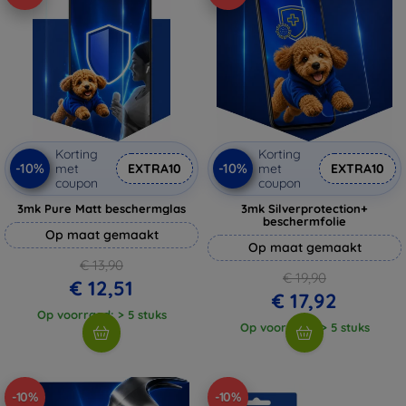
Korting
Korting
-10%
-10%
met
EXTRA10
met
EXTRA10
coupon
coupon
3mk Pure Matt beschermglas
3mk Silverprotection+
beschermfolie
Op maat gemaakt
Op maat gemaakt
€ 13,90
€ 19,90
€ 12,51
€ 17,92
Op voorraad: > 5 stuks
Op voorraad: > 5 stuks
-10%
-10%