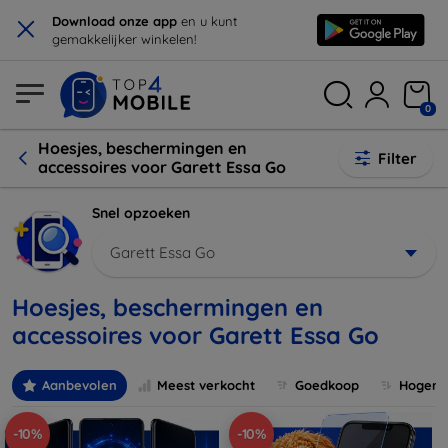
×
Download onze app
en u kunt
gemakkelijker winkelen!
0
Hoesjes, beschermingen en
Filter
accessoires voor Garett Essa Go
Snel opzoeken
Garett Essa Go
Hoesjes, beschermingen en
accessoires voor Garett Essa Go
Aanbevolen
Meest verkocht
Goedkoop
Hogere 
-10%
-10%