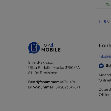
Op 
1
-
5
Va
Cont
info@t
Shield-Sk s.r.o.
Sc
Ulica Rudolfa Mocka 3750/2A
841 04 Bratislava
Maanda
Online
Bedrijfsnummer:
46701494
BTW-nummer:
SK2023549671
Zaterd
Offline