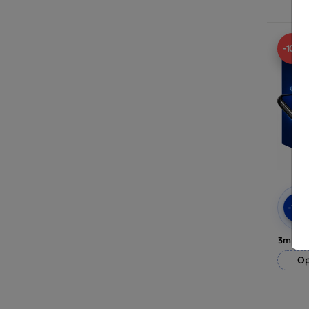
Op 
-10%
-10
3mk H
Op