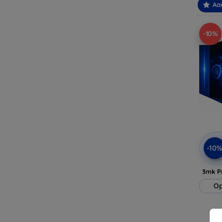
Aa
-10%
-10
3mk P
Op