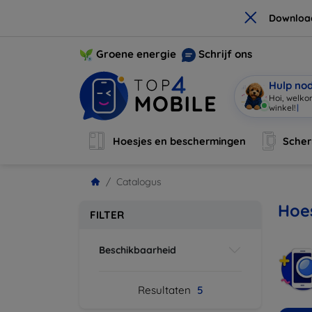
×
Downloa
Groene energie
Schrijf ons
Hulp no
Hoi, welko
winkel!
|
Hoesjes en beschermingen
Sche
Catalogus
Hoe
FILTER
Beschikbaarheid
Resultaten
5