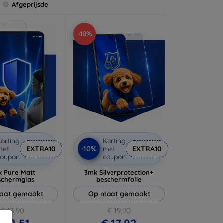
Afgeprijsde
-10%
orting
Korting
-10%
met
EXTRA10
met
EXTRA10
coupon
coupon
 Pure Matt
3mk Silverprotection+
schermglas
beschermfolie
aat gemaakt
Op maat gemaakt
€ 13,90
€ 19,90
 12,51
€ 17,92