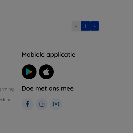
«
1
»
Mobiele applicatie
Doe met ons mee
erming
eduur