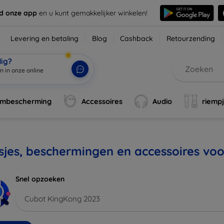
d onze app
en u kunt gemakkelijker winkelen!
Levering en betaling
Blog
Cashback
Retourzending
dig?
m in onze online
rmbescherming
Accessoires
Audio
riemp
sjes, beschermingen en accessoires vo
Snel opzoeken
Cubot KingKong 2023