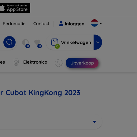
Reclamatie
Contact
Inloggen
Winkelwagen
0
0
0
jes
Elektronica
Uitverkoop
or Cubot KingKong 2023