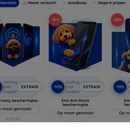
nbevolen
Meest verkocht
Goedkoop
Hogere prijzen
-10%
-10%
Korting
Korting
K
%
-10%
-10%
met
EXTRA10
met
EXTRA10
coupon
coupon
rivacy beschermglas
3mk Anti-Shock
3mk
beschermglas
be
 maat gemaakt
Op maat gemaakt
Op m
€ 21,90
€ 17,90
€ 19,71
€ 16,11
€