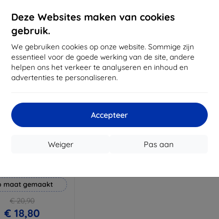
voorraad: 2 stuks
Op voorraad: > 5 stuks
Op voor
Deze Websites maken van cookies
gebruik.
We gebruiken cookies op onze website. Sommige zijn
essentieel voor de goede werking van de site, andere
helpen ons het verkeer te analyseren en inhoud en
advertenties te personaliseren.
Accepteer
Korting
Weiger
Pas aan
%
met
EXTRA10
coupon
ammer beschermfolie
 maat gemaakt
€ 20,90
€ 18,80