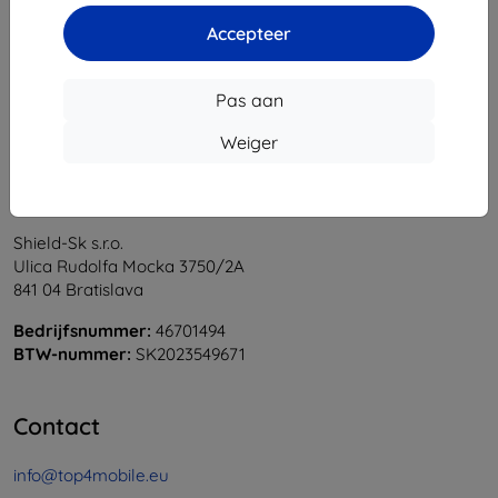
1
-
5
Van totaal
5
.
Accepteer
«
1
»
Pas aan
Weiger
Shield-Sk s.r.o.
Ulica Rudolfa Mocka 3750/2A
841 04 Bratislava
Bedrijfsnummer:
46701494
BTW-nummer:
SK2023549671
Contact
info@top4mobile.eu