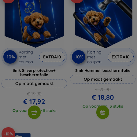
Korting
Korting
-10%
-10%
met
EXTRA10
met
EXTRA10
coupon
coupon
3mk Silverprotection+
3mk Hammer beschermfolie
beschermfolie
Op maat gemaakt
Op maat gemaakt
€ 20,90
€ 19,90
€ 18,80
€ 17,92
Op voorraad: 3 stuks
Op voorraad: > 5 stuks
-10%