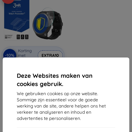
Korting
-10%
met
EXTRA10
coupon
3MK FlexibleGlass hybride
gehard beschermglas voor
Deze Websites maken van
Amazfit Balance Watch
€ 11,89
cookies gebruik.
€ 10,71
We gebruiken cookies op onze website.
Op voorraad: > 5 stuks
Sommige zijn essentieel voor de goede
werking van de site, andere helpen ons het
verkeer te analyseren en inhoud en
advertenties te personaliseren.