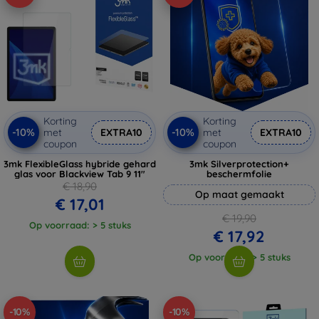
Korting
Korting
-10%
-10%
met
EXTRA10
met
EXTRA10
coupon
coupon
3mk FlexibleGlass hybride gehard
3mk Silverprotection+
glas voor Blackview Tab 9 11"
beschermfolie
€ 18,90
Op maat gemaakt
€ 17,01
€ 19,90
Op voorraad: > 5 stuks
€ 17,92
Op voorraad: > 5 stuks
-10%
-10%