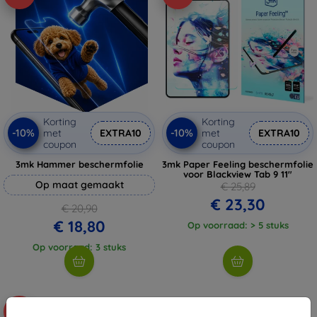
Korting
Korting
-10%
-10%
met
EXTRA10
met
EXTRA10
coupon
coupon
3mk Hammer beschermfolie
3mk Paper Feeling beschermfolie
voor Blackview Tab 9 11"
Op maat gemaakt
€ 25,89
€ 23,30
€ 20,90
€ 18,80
Op voorraad: > 5 stuks
Op voorraad: 3 stuks
-10%