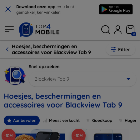
×
Download onze app
en u kunt
gemakkelijker winkelen!
0
Hoesjes, beschermingen en
Filter
accessoires voor Blackview Tab 9
Snel opzoeken
Blackview Tab 9
Hoesjes, beschermingen en
accessoires voor Blackview Tab 9
Aanbevolen
Meest verkocht
Goedkoop
Hogere 
-10%
-10%