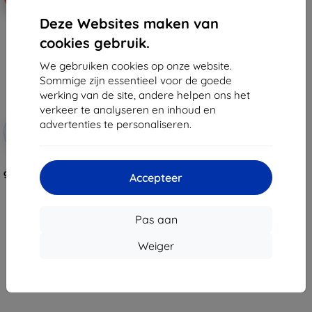
Deze Websites maken van
cookies gebruik.
We gebruiken cookies op onze website.
Sommige zijn essentieel voor de goede
werking van de site, andere helpen ons het
verkeer te analyseren en inhoud en
Korting
advertenties te personaliseren.
-10%
met
EXTRA10
coupon
3mk FlexibleGlass Pro hybride
gehard glas voor Blackview Tab 9
Accepteer
11"
€ 36,91
€ 33,21
Pas aan
Op voorraad: > 5 stuks
Weiger