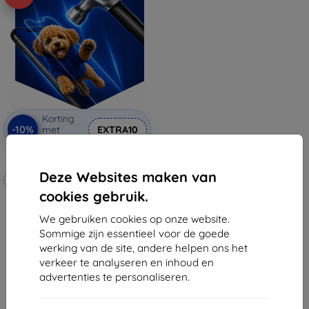
Korting
-10%
met
EXTRA10
coupon
3mk Hammer beschermfolie
Deze Websites maken van
Op maat gemaakt
cookies gebruik.
€ 20,90
€ 18,80
We gebruiken cookies op onze website.
Sommige zijn essentieel voor de goede
Op voorraad: 4 stuks
werking van de site, andere helpen ons het
verkeer te analyseren en inhoud en
advertenties te personaliseren.