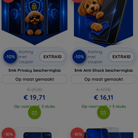
Korting
Korting
-10%
-10%
met
EXTRA10
met
EXTRA10
coupon
coupon
3mk Privacy beschermglas
3mk Anti-Shock beschermglas
Op maat gemaakt
Op maat gemaakt
€ 21,90
€ 17,90
€ 19,71
€ 16,11
Op voorraad: 3 stuks
Op voorraad: > 5 stuks
-10%
-10%