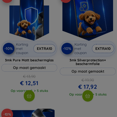
Korting
Korting
-10%
-10%
met
EXTRA10
met
EXTRA10
coupon
coupon
3mk Pure Matt beschermglas
3mk Silverprotection+
beschermfolie
Op maat gemaakt
Op maat gemaakt
€ 13,90
€ 19,90
€ 12,51
€ 17,92
Op voorraad: > 5 stuks
Op voorraad: > 5 stuks
-10%