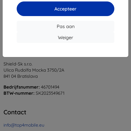
1
-
5
Van totaal
5
.
Accepteer
«
1
»
Pas aan
Weiger
Shield-Sk s.r.o.
Ulica Rudolfa Mocka 3750/2A
841 04 Bratislava
Bedrijfsnummer:
46701494
BTW-nummer:
SK2023549671
Contact
info@top4mobile.eu