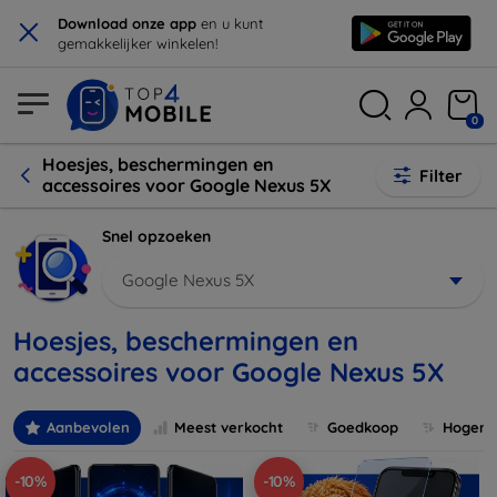
×
Download onze app
en u kunt
gemakkelijker winkelen!
0
Hoesjes, beschermingen en
Filter
accessoires voor Google Nexus 5X
Snel opzoeken
Google Nexus 5X
Hoesjes, beschermingen en
accessoires voor Google Nexus 5X
Aanbevolen
Meest verkocht
Goedkoop
Hogere 
-10%
-10%