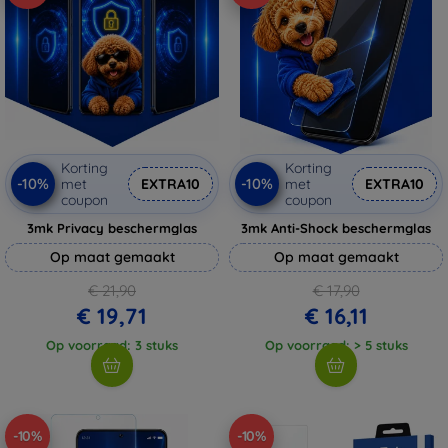
Korting
Korting
-10%
-10%
met
EXTRA10
met
EXTRA10
coupon
coupon
3mk Privacy beschermglas
3mk Anti-Shock beschermglas
Op maat gemaakt
Op maat gemaakt
€ 21,90
€ 17,90
€ 19,71
€ 16,11
Op voorraad: 3 stuks
Op voorraad: > 5 stuks
-10%
-10%