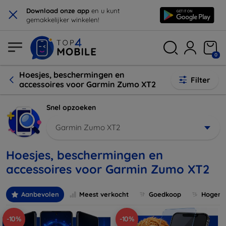
×
Download onze app
en u kunt
gemakkelijker winkelen!
0
Hoesjes, beschermingen en
Filter
accessoires voor Garmin Zumo XT2
Snel opzoeken
Garmin Zumo XT2
Hoesjes, beschermingen en
accessoires voor Garmin Zumo XT2
Aanbevolen
Meest verkocht
Goedkoop
Hogere 
-10%
-10%