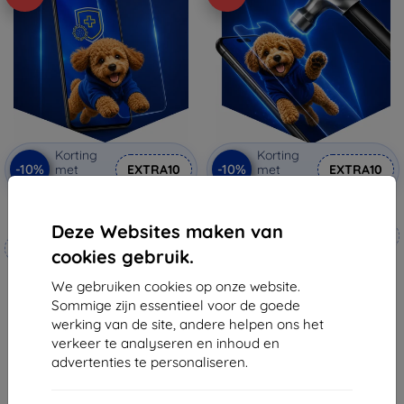
Korting
Korting
-10%
-10%
met
EXTRA10
met
EXTRA10
coupon
coupon
3mk Silverprotection+
3mk Hammer beschermfolie
beschermfolie
Deze Websites maken van
Op maat gemaakt
Op maat gemaakt
cookies gebruik.
€ 20,90
€ 19,90
€ 18,80
We gebruiken cookies op onze website.
€ 17,92
Sommige zijn essentieel voor de goede
Op voorraad: 4 stuks
werking van de site, andere helpen ons het
Op voorraad: > 5 stuks
verkeer te analyseren en inhoud en
advertenties te personaliseren.