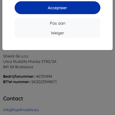
1
-
6
Van totaal
6
.
Accepteer
«
1
»
Pas aan
Weiger
Shield-Sk s.r.o.
Ulica Rudolfa Mocka 3750/2A
841 04 Bratislava
Bedrijfsnummer:
46701494
BTW-nummer:
SK2023549671
Contact
info@top4mobile.eu