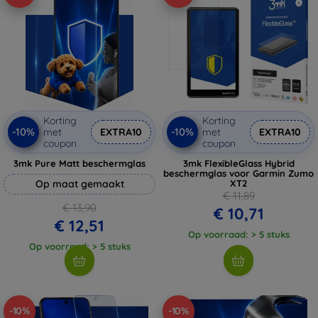
Korting
Korting
-10%
-10%
met
EXTRA10
met
EXTRA10
coupon
coupon
3mk Pure Matt beschermglas
3mk FlexibleGlass Hybrid
beschermglas voor Garmin Zumo
Op maat gemaakt
XT2
€ 11,89
€ 13,90
€ 10,71
€ 12,51
Op voorraad: > 5 stuks
Op voorraad: > 5 stuks
-10%
-10%