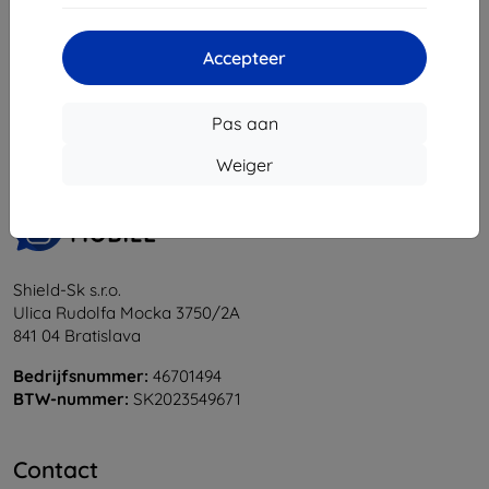
Accepteer
1
-
6
Van totaal
6
.
«
1
»
Pas aan
Weiger
Shield-Sk s.r.o.
Ulica Rudolfa Mocka 3750/2A
841 04 Bratislava
Bedrijfsnummer:
46701494
BTW-nummer:
SK2023549671
Contact