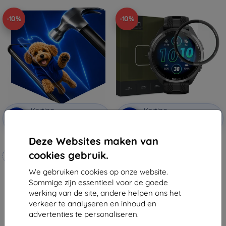
-10%
-10%
Korting
Korting
-10%
-10%
met
EXTRA10
met
EXTRA10
coupon
coupon
Deze Websites maken van
3mk Hammer beschermfolie
HOFI HYBRID PRO+ GARMIN
FORERUNNER 965 ZWART
cookies gebruik.
Op maat gemaakt
€ 10,90
€ 9,81
We gebruiken cookies op onze website.
€ 20,90
Sommige zijn essentieel voor de goede
€ 18,80
Op voorraad: 2 stuks
werking van de site, andere helpen ons het
Op voorraad: 4 stuks
2 stukken op weg, 7. 8. 2026
verkeer te analyseren en inhoud en
afgewacht.
advertenties te personaliseren.