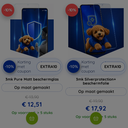
-10%
-10%
Korting
Korting
-10%
-10%
met
EXTRA10
met
EXTRA10
coupon
coupon
3mk Pure Matt beschermglas
3mk Silverprotection+
beschermfolie
Op maat gemaakt
Op maat gemaakt
€ 13,90
€ 19,90
€ 12,51
€ 17,92
Op voorraad: > 5 stuks
Op voorraad: > 5 stuks