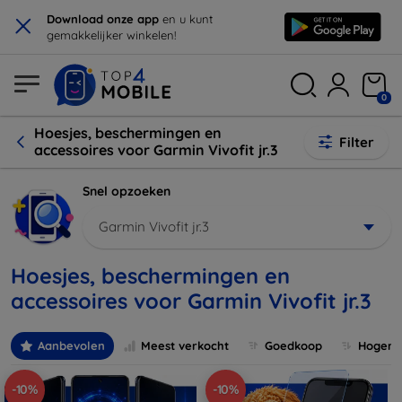
×
Download onze app
en u kunt
gemakkelijker winkelen!
0
Hoesjes, beschermingen en
Filter
accessoires voor Garmin Vivofit jr.3
Snel opzoeken
Garmin Vivofit jr.3
Hoesjes, beschermingen en
accessoires voor Garmin Vivofit jr.3
Aanbevolen
Meest verkocht
Goedkoop
Hogere 
-10%
-10%