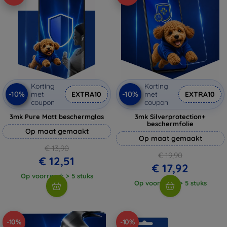
Korting
Korting
-10%
-10%
met
EXTRA10
met
EXTRA10
coupon
coupon
3mk Pure Matt beschermglas
3mk Silverprotection+
beschermfolie
Op maat gemaakt
Op maat gemaakt
€ 13,90
€ 19,90
€ 12,51
€ 17,92
Op voorraad: > 5 stuks
Op voorraad: > 5 stuks
-10%
-10%