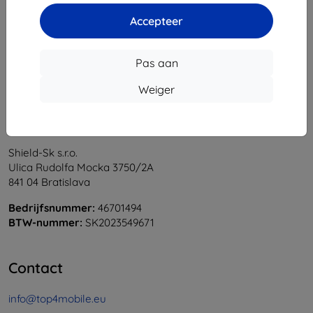
1
-
6
Van totaal
6
.
Accepteer
«
1
»
Pas aan
Weiger
Shield-Sk s.r.o.
Ulica Rudolfa Mocka 3750/2A
841 04 Bratislava
Bedrijfsnummer:
46701494
BTW-nummer:
SK2023549671
Contact
info@top4mobile.eu