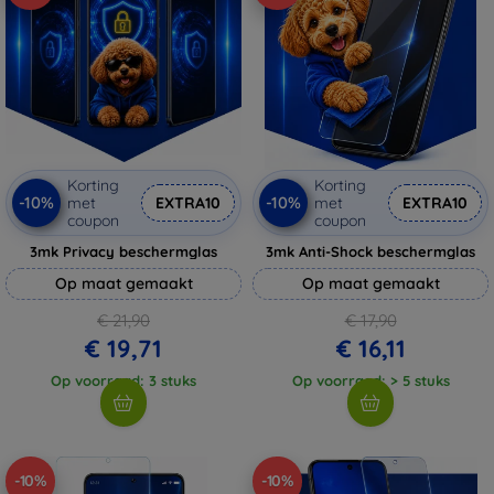
Korting
Korting
-10%
-10%
met
EXTRA10
met
EXTRA10
coupon
coupon
3mk Privacy beschermglas
3mk Anti-Shock beschermglas
Op maat gemaakt
Op maat gemaakt
€ 21,90
€ 17,90
€ 19,71
€ 16,11
Op voorraad: 3 stuks
Op voorraad: > 5 stuks
-10%
-10%