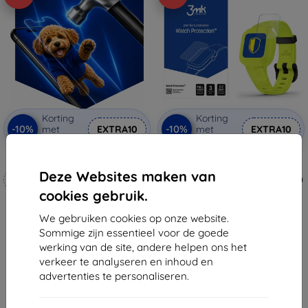
Korting
Korting
-10%
-10%
met
EXTRA10
met
EXTRA10
coupon
coupon
3mk Hammer beschermfolie
3MK Folia ARC Watch Garmin
Vivofit jr.3 beschermfolie voor
Deze Websites maken van
Op maat gemaakt
het hele scherm (5903108525770)
€ 11,89
cookies gebruik.
€ 20,90
€ 10,71
€ 18,80
We gebruiken cookies op onze website.
Laatste item op voorraad
Sommige zijn essentieel voor de goede
Op voorraad: 4 stuks
werking van de site, andere helpen ons het
verkeer te analyseren en inhoud en
advertenties te personaliseren.