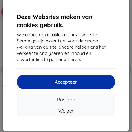
-58%
-10%
Deze Websites maken van
cookies gebruik.
We gebruiken cookies op onze website.
Sommige zijn essentieel voor de goede
werking van de site, andere helpen ons het
verkeer te analyseren en inhoud en
advertenties te personaliseren.
Korting
Korting
-10%
-10%
met
EXTRA10
met
EXTRA10
coupon
coupon
Accepteer
3MK Folia 1UP Asus ROG Phone
3MK FlexibleGlass Asus ROG
7/7 Ultimate gaming folie 3 stuks
Phone 7/7 Ultimate hybride
(5903108525138)
gehard glas (5903108525176)
€ 27,90
€ 11,89
Pas aan
€ 11,60
€ 10,71
Weiger
Laatste item op voorraad
Op voorraad: > 5 stuks