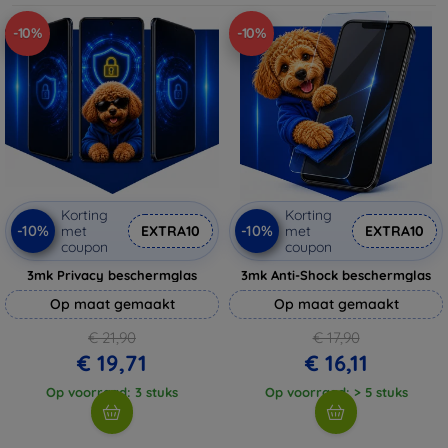
-10%
-10%
Korting
Korting
-10%
-10%
met
EXTRA10
met
EXTRA10
coupon
coupon
3mk Privacy beschermglas
3mk Anti-Shock beschermglas
Op maat gemaakt
Op maat gemaakt
€ 21,90
€ 17,90
€ 19,71
€ 16,11
Op voorraad: 3 stuks
Op voorraad: > 5 stuks