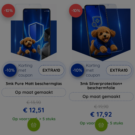
-10%
-10%
Korting
Korting
-10%
-10%
met
EXTRA10
met
EXTRA10
coupon
coupon
3mk Pure Matt beschermglas
3mk Silverprotection+
beschermfolie
Op maat gemaakt
Op maat gemaakt
€ 13,90
€ 19,90
€ 12,51
€ 17,92
Op voorraad: > 5 stuks
Op voorraad: > 5 stuks