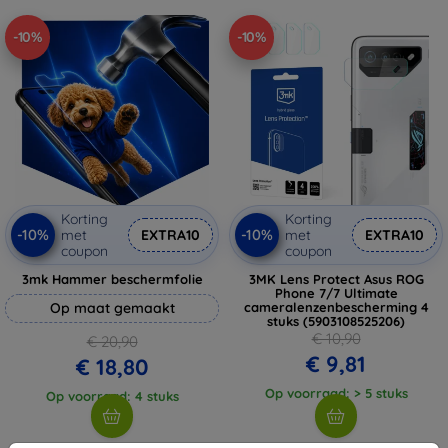
-10%
-10%
Korting
Korting
-10%
-10%
met
EXTRA10
met
EXTRA10
coupon
coupon
3mk Hammer beschermfolie
3MK Lens Protect Asus ROG
Phone 7/7 Ultimate
Op maat gemaakt
cameralenzenbescherming 4
stuks (5903108525206)
€ 10,90
€ 20,90
€ 9,81
€ 18,80
Op voorraad: > 5 stuks
Op voorraad: 4 stuks