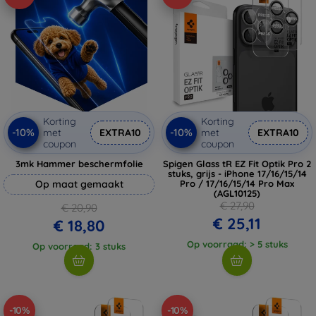
Korting
Korting
-10%
-10%
met
EXTRA10
met
EXTRA10
coupon
coupon
3mk Hammer beschermfolie
Spigen Glass tR EZ Fit Optik Pro 2
stuks, grijs - iPhone 17/16/15/14
Op maat gemaakt
Pro / 17/16/15/14 Pro Max
(AGL10125)
€ 27,90
€ 20,90
€ 25,11
€ 18,80
Op voorraad: > 5 stuks
Op voorraad: 3 stuks
-10%
-10%