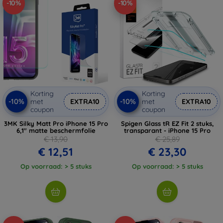
-10%
-10%
Korting
Korting
-10%
-10%
met
EXTRA10
met
EXTRA10
coupon
coupon
3MK Silky Matt Pro iPhone 15 Pro
Spigen Glass tR EZ Fit 2 stuks,
6,1" matte beschermfolie
transparant - iPhone 15 Pro
€ 13,90
€ 25,89
€ 12,51
€ 23,30
Op voorraad: > 5 stuks
Op voorraad: > 5 stuks