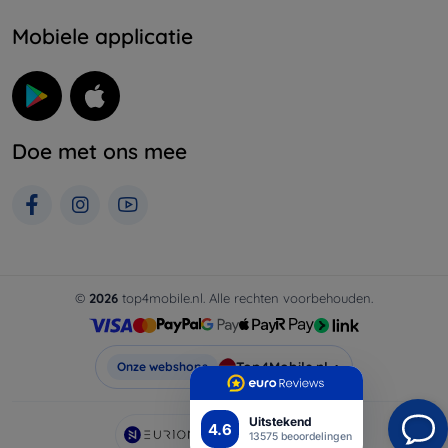
Mobiele applicatie
Doe met ons mee
©
2026
top4mobile.nl. Alle rechten voorbehouden.
Top4Mobile.nl
Onze webshops
Uitstekend
4.6
AI powered by
Eurion
13575 beoordelingen