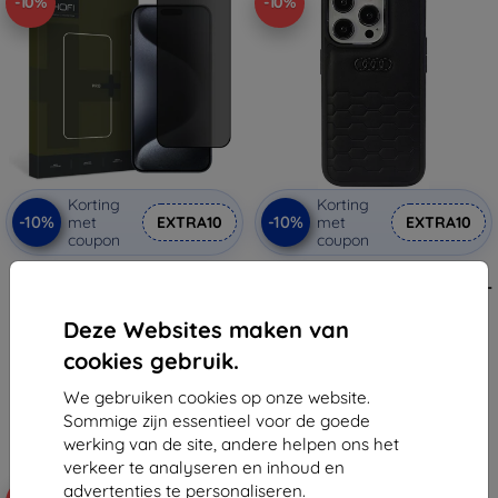
-10%
-10%
Korting
Korting
-10%
-10%
met
EXTRA10
met
EXTRA10
coupon
coupon
HOFI ANTI SPY GLASS PRO+
Audi GT synthetische leren hoes
Privacy beschermglas iPhone 15
iPhone 15 Pro 6,1" zwart hard (AU-
Pro
TPUPCIP15P-GT/D2-BK)
€ 10,90
€ 25,89
Deze Websites maken van
€ 9,81
€ 23,30
cookies gebruik.
Op voorraad: 3 stuks
Op voorraad: > 5 stuks
We gebruiken cookies op onze website.
Sommige zijn essentieel voor de goede
werking van de site, andere helpen ons het
verkeer te analyseren en inhoud en
advertenties te personaliseren.