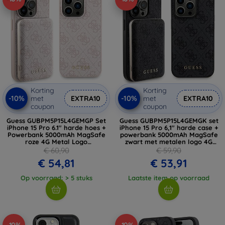
Korting
Korting
-10%
-10%
met
EXTRA10
met
EXTRA10
coupon
coupon
Guess GUBPM5P15L4GEMGP Set
Guess GUBPM5P15L4GEMGK set
iPhone 15 Pro 6.1" harde hoes +
iPhone 15 Pro 6,1" harde case +
Powerbank 5000mAh MagSafe
powerbank 5000mAh MagSafe
roze 4G Metal Logo
zwart met metalen logo 4G
(GUBPM5P15L4GEMGP)
(GUBPM5P15L4GEMGK)
€ 60,90
€ 59,90
€ 54,81
€ 53,91
Op voorraad: > 5 stuks
Laatste item op voorraad