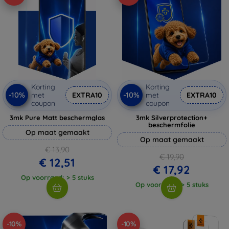
Korting
Korting
-10%
-10%
met
EXTRA10
met
EXTRA10
coupon
coupon
3mk Pure Matt beschermglas
3mk Silverprotection+
beschermfolie
Op maat gemaakt
Op maat gemaakt
€ 13,90
€ 19,90
€ 12,51
€ 17,92
Op voorraad: > 5 stuks
Op voorraad: > 5 stuks
-10%
-10%