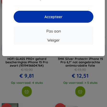
-10%
-10%
Accepteer
Pas aan
Weiger
Korting
Korting
-10%
-10%
met
EXTRA10
met
EXTRA10
coupon
coupon
HOFI GLASS PRO+ gehard
3MK Silver Protect+ iPhone 15
beschermglas iPhone 15 Pro
Pro 6,1" nat aangebrachte
zwart (9319456604764)
antimicrobiële folie
€ 10,90
€ 13,90
€ 9,81
€ 12,51
Op voorraad: 4 stuks
Op voorraad: > 5 stuks