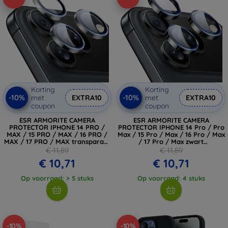
Korting
Korting
-10%
-10%
met
EXTRA10
met
EXTRA10
coupon
coupon
ESR ARMORITE CAMERA
ESR ARMORITE CAMERA
PROTECTOR IPHONE 14 PRO /
PROTECTOR IPHONE 14 Pro / Pro
MAX / 15 PRO / MAX / 16 PRO /
Max / 15 Pro / Max / 16 Pro / Max
MAX / 17 PRO / MAX transparant
/ 17 Pro / Max zwart
(4894240287606)
(4894240287583)
€ 11,89
€ 11,89
€ 10,71
€ 10,71
Op voorraad: > 5 stuks
Op voorraad: 4 stuks
-10%
-10%