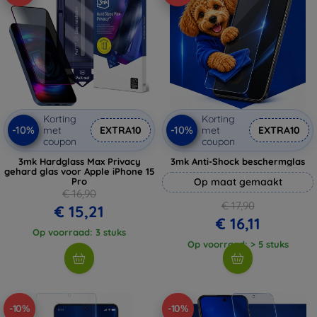
Korting
Korting
-10%
-10%
met
EXTRA10
met
EXTRA10
coupon
coupon
3mk Hardglass Max Privacy
3mk Anti-Shock beschermglas
gehard glas voor Apple iPhone 15
Pro
Op maat gemaakt
€ 16,90
€ 17,90
€ 15,21
€ 16,11
Op voorraad: 3 stuks
Op voorraad: > 5 stuks
-10%
-10%