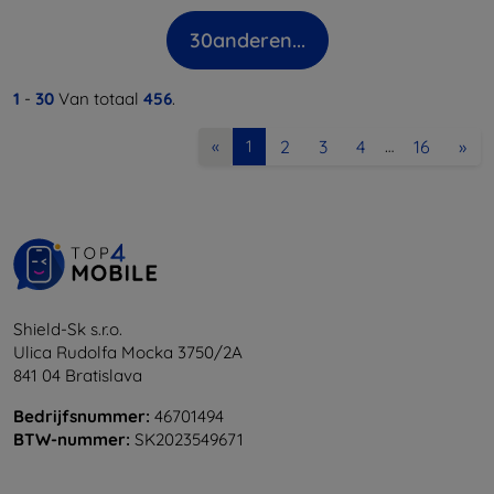
30
anderen...
1
-
30
Van totaal
456
.
2
3
4
16
»
«
1
…
Shield-Sk s.r.o.
Ulica Rudolfa Mocka 3750/2A
841 04 Bratislava
Bedrijfsnummer:
46701494
BTW-nummer:
SK2023549671