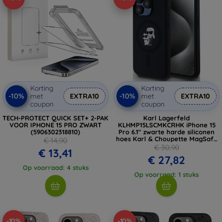
Korting
Korting
-10%
-10%
met
EXTRA10
met
EXTRA10
coupon
coupon
TECH-PROTECT QUICK SET+ 2-PAK
Karl Lagerfeld
VOOR IPHONE 15 PRO ZWART
KLHMP15LSCMKCRHK iPhone 15
(5906302318810)
Pro 6.1" zwarte harde siliconen
hoes Karl & Choupette MagSafe
€ 14,90
(KLHMP15LSCMKCRHK)
€ 30,90
€ 13,41
€ 27,82
Op voorraad: 4 stuks
Op voorraad: 1 stuks
-10%
-10%