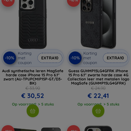
-10%
-10%
Korting
Korting
-10%
-10%
met
EXTRA10
met
EXTRA10
coupon
coupon
Audi synthetische leren MagSafe
Guess GUHMP15LG4GFRK iPhone
harde case iPhone 15 Pro 6.1"
15 Pro 6.1" zwarte harde case 4G
zwart (AU-TPUPCMIP15P-GT/D3-
Collection leer met metalen logo
BK)
MagSafe (GUHMP15LG4GFRK)
€ 33,90
€ 24,90
€ 30,52
€ 22,41
Op voorraad: > 5 stuks
Op voorraad: > 5 stuks