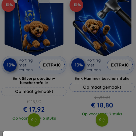
-10%
-10%
Korting
Korting
-10%
-10%
met
EXTRA10
met
EXTRA10
coupon
coupon
3mk Silverprotection+
3mk Hammer beschermfolie
beschermfolie
Op maat gemaakt
Op maat gemaakt
€ 20,90
€ 19,90
€ 18,80
€ 17,92
Op voorraad: 3 stuks
Op voorraad: > 5 stuks