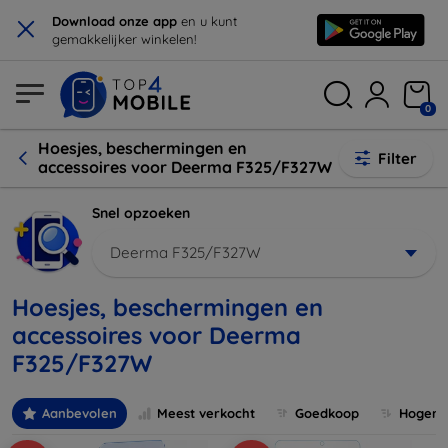
×
Download onze app
en u kunt
gemakkelijker winkelen!
0
Hoesjes, beschermingen en
Filter
accessoires voor Deerma F325/F327W
Snel opzoeken
Deerma F325/F327W
Hoesjes, beschermingen en
accessoires voor Deerma
F325/F327W
Aanbevolen
Meest verkocht
Goedkoop
Hogere 