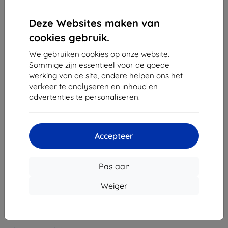
1
-
4
Van totaal
4
.
Deze Websites maken van
cookies gebruik.
«
1
»
We gebruiken cookies op onze website.
Sommige zijn essentieel voor de goede
werking van de site, andere helpen ons het
verkeer te analyseren en inhoud en
advertenties te personaliseren.
Shield-Sk s.r.o.
Ulica Rudolfa Mocka 3750/2A
Accepteer
841 04 Bratislava
Bedrijfsnummer:
46701494
Pas aan
BTW-nummer:
SK2023549671
Weiger
Contact