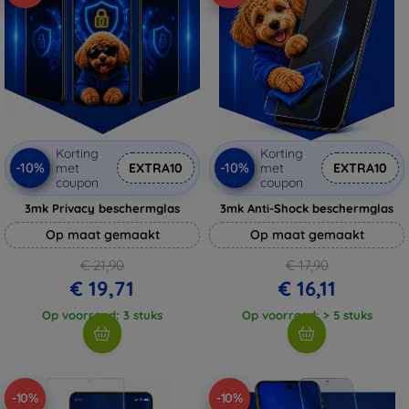
Korting
Korting
-10%
-10%
met
EXTRA10
met
EXTRA10
coupon
coupon
3mk Privacy beschermglas
3mk Anti-Shock beschermglas
Op maat gemaakt
Op maat gemaakt
€ 21,90
€ 17,90
€ 19,71
€ 16,11
Op voorraad: 3 stuks
Op voorraad: > 5 stuks
-10%
-10%