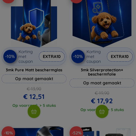
Korting
Korting
-10%
-10%
met
EXTRA10
met
EXTRA10
coupon
coupon
3mk Pure Matt beschermglas
3mk Silverprotection+
beschermfolie
Op maat gemaakt
Op maat gemaakt
€ 13,90
€ 19,90
€ 12,51
€ 17,92
Op voorraad: > 5 stuks
Op voorraad: > 5 stuks
-10%
-52%