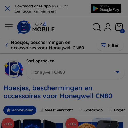
×
Download onze app
en u kunt
gemakkelijker winkelen!
0
Hoesjes, beschermingen en
Filter
accessoires voor Honeywell CN80
Snel opzoeken
Honeywell CN80
Hoesjes, beschermingen en
accessoires voor Honeywell CN80
Aanbevolen
Meest verkocht
Goedkoop
Hogere 
-10%
-10%