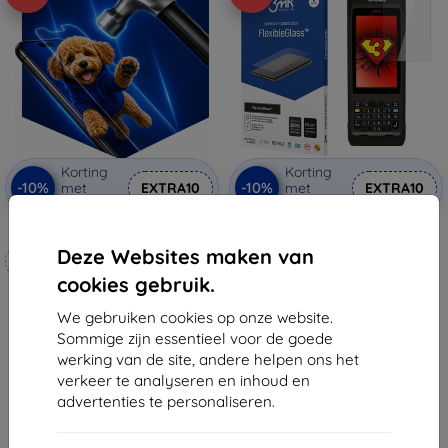
Korting
Korting
-10%
-10%
met
EXTRA10
met
EXTRA10
coupon
coupon
3mk Hammer beschermfolie
3MK FlexibleGlass Honeywell
CN80 hybride glas
Deze Websites maken van
Op maat gemaakt
(5903108497480)
€ 12,90
cookies gebruik.
€ 20,90
€ 6,21
€ 18,80
We gebruiken cookies op onze website.
Laatste item op voorraad
Sommige zijn essentieel voor de goede
Op voorraad: 4 stuks
werking van de site, andere helpen ons het
verkeer te analyseren en inhoud en
advertenties te personaliseren.