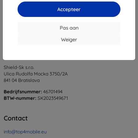
1
-
6
Van totaal
6
.
Accepteer
«
1
»
Pas aan
Weiger
Shield-Sk s.r.o.
Ulica Rudolfa Mocka 3750/2A
841 04 Bratislava
Bedrijfsnummer:
46701494
BTW-nummer:
SK2023549671
Contact
info@top4mobile.eu