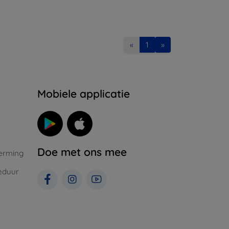
«
1
»
Mobiele applicatie
Doe met ons mee
erming
eduur