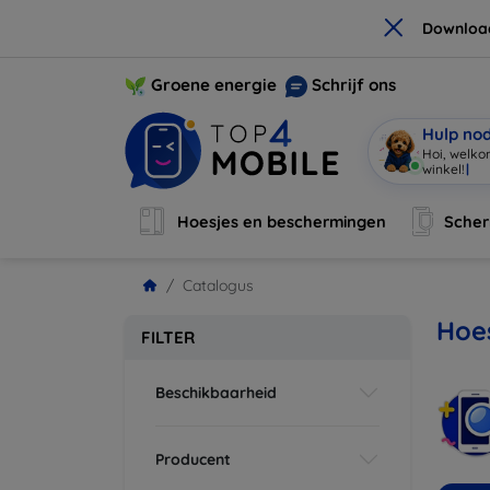
×
Downloa
Groene energie
Schrijf ons
Hulp no
Hoi, welko
winkel!
|
Hoesjes en beschermingen
Sche
Catalogus
Hoes
FILTER
Beschikbaarheid
Producent