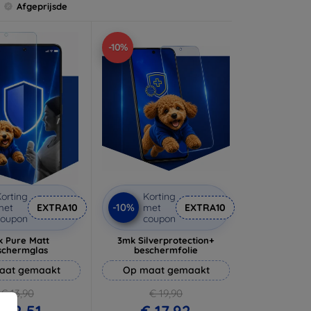
Afgeprijsde
-10%
orting
Korting
-10%
met
EXTRA10
met
EXTRA10
coupon
coupon
 Pure Matt
3mk Silverprotection+
schermglas
beschermfolie
aat gemaakt
Op maat gemaakt
€ 13,90
€ 19,90
 12,51
€ 17,92