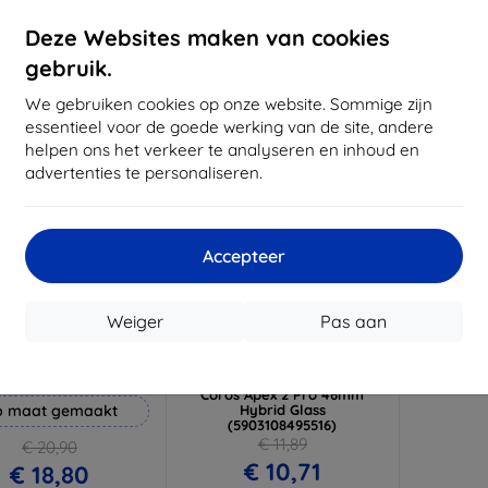
voorraad: 3 stuks
Op voorraad: > 5 stuks
Op voor
Deze Websites maken van cookies
gebruik.
-10%
We gebruiken cookies op onze website. Sommige zijn
essentieel voor de goede werking van de site, andere
helpen ons het verkeer te analyseren en inhoud en
advertenties te personaliseren.
Accepteer
Korting
Korting
Weiger
Pas aan
%
-10%
met
EXTRA10
met
EXTRA10
coupon
coupon
ammer beschermfolie
3MK FlexibleGlass Watch
Coros Apex 2 Pro 46mm
 maat gemaakt
Hybrid Glass
(5903108495516)
€ 11,89
€ 20,90
€ 10,71
€ 18,80