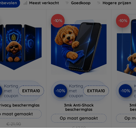
nbevolen
Meest verkocht
Goedkoop
Hogere prijzen
-10%
-10%
Korting
Korting
K
%
-10%
-10%
met
EXTRA10
met
EXTRA10
coupon
coupon
rivacy beschermglas
3mk Anti-Shock
3mk
beschermglas
be
 maat gemaakt
Op maat gemaakt
Op m
€ 21,90
€ 17,90
€ 19,71
€ 16,11
€