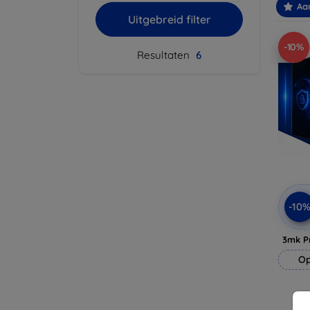
Aa
Uitgebreid filter
-10%
Resultaten
6
-10
3mk P
Op