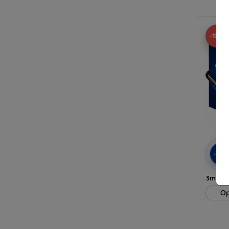
Op 
-10%
-10
3mk H
Op