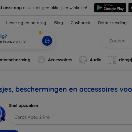
d onze app
en u kunt gemakkelijker winkelen!
Levering en betaling
Blog
Cashback
Retourzending
dig?
m in onze online
rmbescherming
Accessoires
Audio
riemp
jes, beschermingen en accessoires voo
Snel opzoeken
Coros Apex 2 Pro