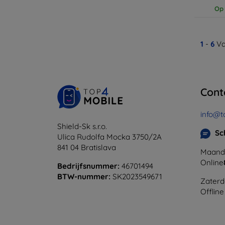
Op 
1
-
6
Va
Cont
info@t
Shield-Sk s.r.o.
Sc
Ulica Rudolfa Mocka 3750/2A
841 04 Bratislava
Maanda
Online
Bedrijfsnummer:
46701494
BTW-nummer:
SK2023549671
Zaterd
Offline