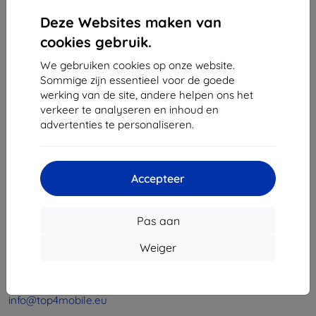
1
-
4
Van totaal
4
.
Deze Websites maken van
«
1
»
cookies gebruik.
We gebruiken cookies op onze website.
Sommige zijn essentieel voor de goede
werking van de site, andere helpen ons het
verkeer te analyseren en inhoud en
advertenties te personaliseren.
Shield-Sk s.r.o.
Ulica Rudolfa Mocka 3750/2A
Accepteer
841 04 Bratislava
Bedrijfsnummer:
46701494
Pas aan
BTW-nummer:
SK2023549671
Weiger
Contact
info@top4mobile.eu