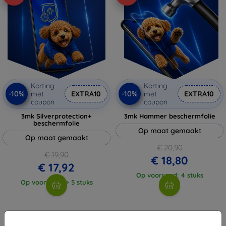
Korting
Korting
-10%
-10%
met
EXTRA10
met
EXTRA10
coupon
coupon
3mk Silverprotection+
3mk Hammer beschermfolie
beschermfolie
Op maat gemaakt
Op maat gemaakt
€ 20,90
€ 19,90
€ 18,80
€ 17,92
Op voorraad: 4 stuks
Op voorraad: > 5 stuks