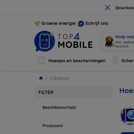
×
Downloa
Groene energie
Schrijf ons
Hulp no
Hoi, welko
Hoesjes en beschermingen
Sche
Catalogus
Hoes
FILTER
Beschikbaarheid
Producent