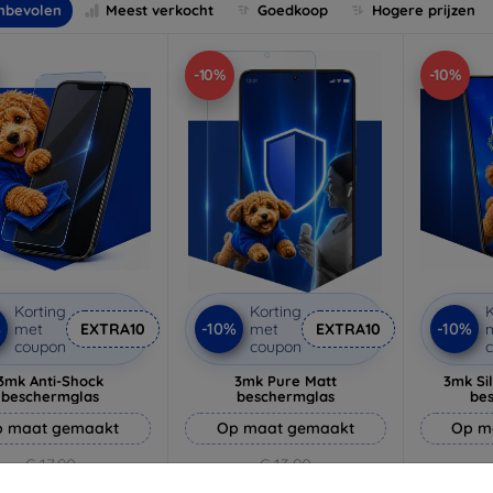
nbevolen
Meest verkocht
Goedkoop
Hogere prijzen
-10%
-10%
Korting
Korting
K
%
-10%
-10%
met
EXTRA10
met
EXTRA10
coupon
coupon
3mk Anti-Shock
3mk Pure Matt
3mk Si
beschermglas
beschermglas
be
 maat gemaakt
Op maat gemaakt
Op m
€ 17,90
€ 13,90
€ 16,11
€ 12,51
€