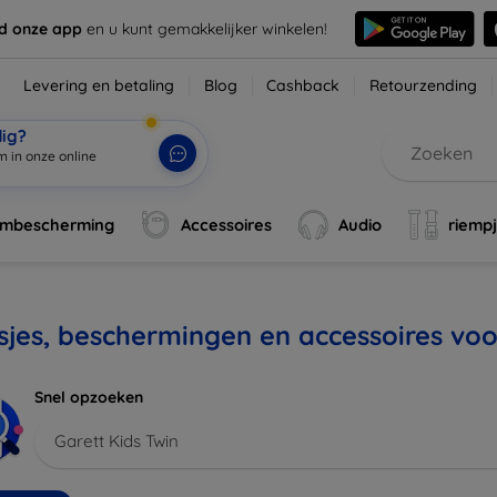
d onze app
en u kunt gemakkelijker winkelen!
Levering en betaling
Blog
Cashback
Retourzending
dig?
m in onze online wi
|
rmbescherming
Accessoires
Audio
riemp
jes, beschermingen en accessoires voo
Snel opzoeken
Garett Kids Twin