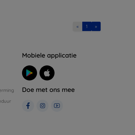
«
1
»
Mobiele applicatie
Doe met ons mee
erming
eduur