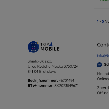
1
-
5
Va
Cont
info@t
Shield-Sk s.r.o.
Sc
Ulica Rudolfa Mocka 3750/2A
841 04 Bratislava
Maanda
Online
Bedrijfsnummer:
46701494
BTW-nummer:
SK2023549671
Zaterd
Offline