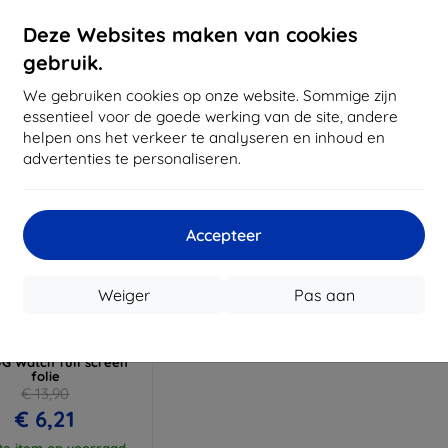
oorraad: > 5 stuks
Op voorraad: > 5 stuks
Op voor
Deze Websites maken van cookies
gebruik.
We gebruiken cookies op onze website. Sommige zijn
essentieel voor de goede werking van de site, andere
helpen ons het verkeer te analyseren en inhoud en
advertenties te personaliseren.
Accepteer
Korting
Weiger
Pas aan
%
met
EXTRA10
coupon
olia ARC Garett Kids
4G Watch full screen
folie
€ 13,90
€ 6,21
te item op voorraad