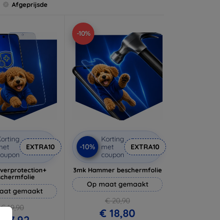
Afgeprijsde
-10%
orting
Korting
-10%
met
EXTRA10
met
EXTRA10
coupon
coupon
lverprotection+
3mk Hammer beschermfolie
schermfolie
Op maat gemaakt
aat gemaakt
€ 20,90
€ 19,90
€ 18,80
 17,92