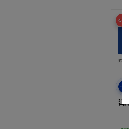
Op v
-55%
-10
3MK F
Twin 
Laats