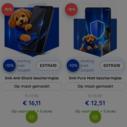
-10%
-10%
Korting
Korting
-10%
-10%
met
EXTRA10
met
EXTRA10
coupon
coupon
3mk Anti-Shock beschermglas
3mk Pure Matt beschermglas
Op maat gemaakt
Op maat gemaakt
€ 17,90
€ 13,90
€ 16,11
€ 12,51
Op voorraad: > 5 stuks
Op voorraad: > 5 stuks