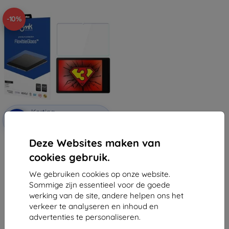
-10%
Korting
-10%
met
EXTRA10
coupon
Deze Websites maken van
3MK FlexibleGlass Huawei
MatePade Paper 10.3" hybride
cookies gebruik.
glas
€ 15,90
We gebruiken cookies op onze website.
€ 14,31
Sommige zijn essentieel voor de goede
Op voorraad: 1 stuks
werking van de site, andere helpen ons het
verkeer te analyseren en inhoud en
advertenties te personaliseren.