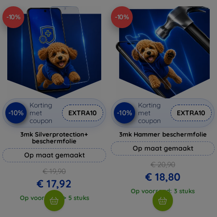
-10%
-10%
Korting
Korting
-10%
-10%
met
EXTRA10
met
EXTRA10
coupon
coupon
3mk Silverprotection+
3mk Hammer beschermfolie
beschermfolie
Op maat gemaakt
Op maat gemaakt
€ 20,90
€ 19,90
€ 18,80
€ 17,92
Op voorraad: 3 stuks
Op voorraad: > 5 stuks