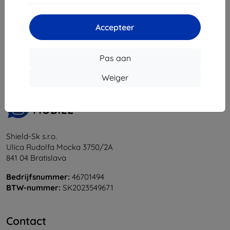
Accepteer
1
-
5
Van totaal
5
.
«
1
»
Pas aan
Weiger
Shield-Sk s.r.o.
Ulica Rudolfa Mocka 3750/2A
841 04 Bratislava
Bedrijfsnummer:
46701494
BTW-nummer:
SK2023549671
Contact