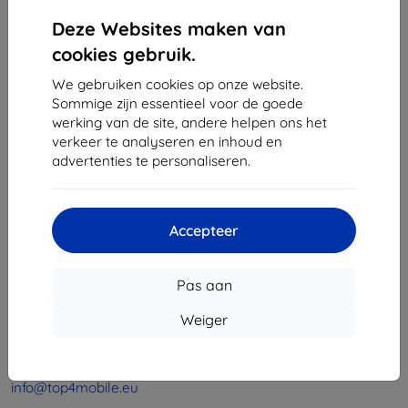
1
-
4
Van totaal
4
.
Deze Websites maken van
«
1
»
cookies gebruik.
We gebruiken cookies op onze website.
Sommige zijn essentieel voor de goede
werking van de site, andere helpen ons het
verkeer te analyseren en inhoud en
advertenties te personaliseren.
Shield-Sk s.r.o.
Ulica Rudolfa Mocka 3750/2A
Accepteer
841 04 Bratislava
Bedrijfsnummer:
46701494
Pas aan
BTW-nummer:
SK2023549671
Weiger
Contact
info@top4mobile.eu