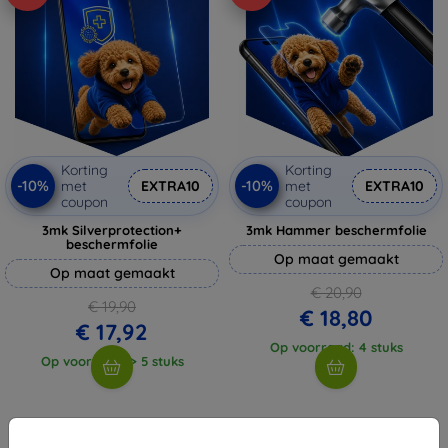
Korting
Korting
-10%
-10%
met
EXTRA10
met
EXTRA10
coupon
coupon
3mk Silverprotection+
3mk Hammer beschermfolie
beschermfolie
Op maat gemaakt
Op maat gemaakt
€ 20,90
€ 19,90
€ 18,80
€ 17,92
Op voorraad: 4 stuks
Op voorraad: > 5 stuks