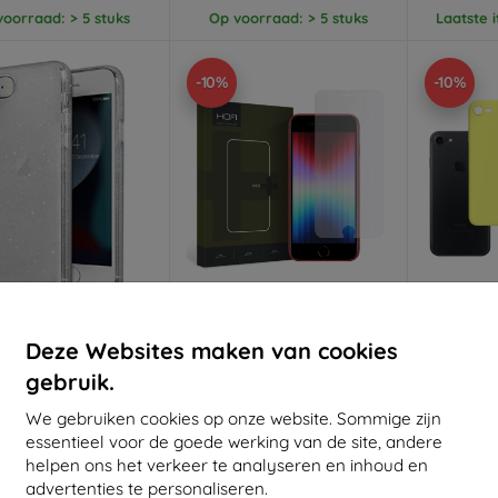
oorraad: > 5 stuks
Op voorraad: > 5 stuks
Laatste 
-10%
-10%
Korting
Korting
K
%
-10%
-10%
met
EXTRA10
met
EXTRA10
Deze Websites maken van cookies
coupon
coupon
gebruik.
hoes LifePro Xtreme
HOFI GLASS PRO+ IPHONE 7
3mk Matt
hone SE 2022 / SE
/ 8 / SE 2020 / 2022 HELDER
voor App
We gebruiken cookies op onze website. Sommige zijn
0/7/8 glinsterend
2
€ 10,90
sparant (UNIQ-IPSE
essentieel voor de goede werking van de site, andere
€ 9,81
22) HYB-LPRXLUC)
€ 17,90
helpen ons het verkeer te analyseren en inhoud en
€
€ 16,11
advertenties te personaliseren.
Op voorraad: > 5 stuks