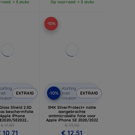
raad: > 5 stuks
Op voorraad: > 5 stuks
-10%
orting
Korting
-10%
met
EXTRA10
met
EXTRA10
coupon
coupon
 Glass Shield 2.5D
3MK SilverProtect+ natte
las beschermfolie
aangebrachte
 Apple iPhone
antimicrobiële folie voor
E2020/SE2022
Apple iPhone SE 2020/2022
tig (57983115494)
€ 11,89
€ 13,90
 10,71
€ 12,51