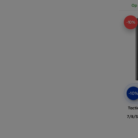
Op 
-10%
-10
Tacti
7/8/S