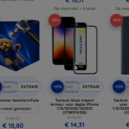
Op voorraad: > 5 stuks
Op voor
-10%
-10%
Korting
Korting
K
%
-10%
-10%
met
EXTRA10
met
EXTRA10
coupon
coupon
ammer beschermfolie
Tactical Glass Impact
Tactical
Armour voor Apple iPhone
voor
 maat gemaakt
7/8/SE2020/SE2022
7/8/SE20
(57983114108)
(5
€ 15,90
€ 20,90
€ 14,31
€
€ 18,80