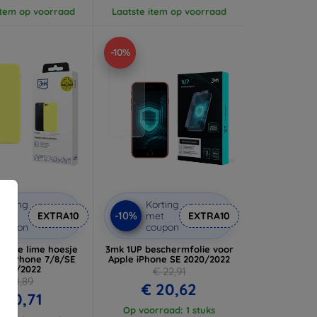
item op voorraad
Laatste item op voorraad
-10%
orting
Korting
-10%
met
EXTRA10
met
EXTRA10
coupon
coupon
 Case lime hoesje
3mk 1UP beschermfolie voor
le iPhone 7/8/SE
Apple iPhone SE 2020/2022
020/2022
€ 22,91
€ 11,89
€ 20,62
 10,71
Op voorraad: 1 stuks