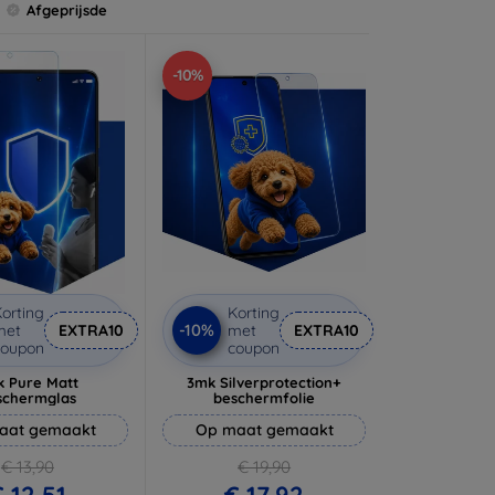
Afgeprijsde
-10%
orting
Korting
-10%
met
EXTRA10
met
EXTRA10
coupon
coupon
 Pure Matt
3mk Silverprotection+
schermglas
beschermfolie
aat gemaakt
Op maat gemaakt
€ 13,90
€ 19,90
 12,51
€ 17,92