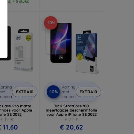
raad: > 5 stuks
-10%
orting
Korting
-10%
met
EXTRA10
met
EXTRA10
coupon
coupon
t Case Pro matte
3MK StratCore700
hoes voor Apple
meerlaagse beschermfolie
one SE 2022
voor Apple iPhone SE 2022
€ 12,90
€ 22,91
 11,60
€ 20,62