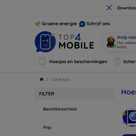
×
Downloa
Groene energie
Schrijf ons
Hulp no
Ik ben Mob
Hoesjes en beschermingen
Sche
Catalogus
Hoes
FILTER
Beschikbaarheid
Prijs