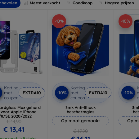
nbevolen
Meest verkocht
Goedkoop
Hogere prijzen
-10%
-10%
Korting
Korting
K
%
-10%
-10%
met
EXTRA10
met
EXTRA10
coupon
coupon
ardglass Max gehard
3mk Anti-Shock
3mk
 voor Apple iPhone
beschermglas
be
/8/SE 2020/2022
Op maat gemaakt
Op m
€ 14,90
€ 13,41
€ 17,90
€ 16,11
€
oorraad: > 5 stuks