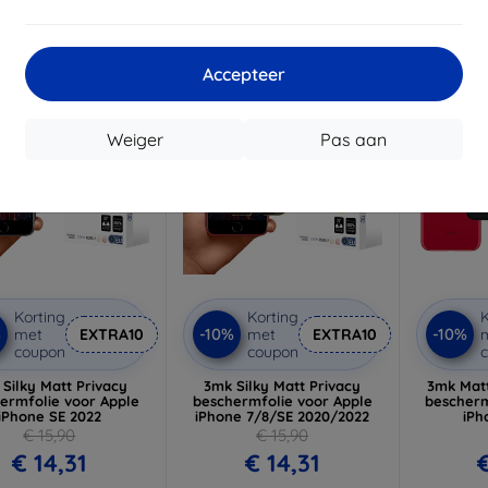
Op voor
oorraad: > 5 stuks
Accepteer
-10%
-10%
Weiger
Pas aan
Korting
Korting
K
%
-10%
-10%
met
EXTRA10
met
EXTRA10
coupon
coupon
Silky Matt Privacy
3mk Silky Matt Privacy
3mk Mat
ermfolie voor Apple
beschermfolie voor Apple
bescherm
iPhone SE 2022
iPhone 7/8/SE 2020/2022
iPh
€ 15,90
€ 15,90
€ 14,31
€ 14,31
€