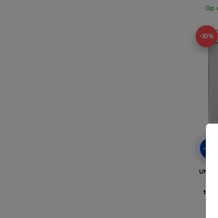
Op v
-10%
-10
UNIQ 
iP
202
tran
(20