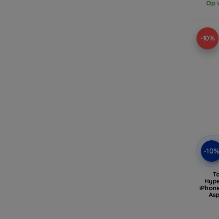
Op v
-10%
-10
T
Hype
iPhon
Asp