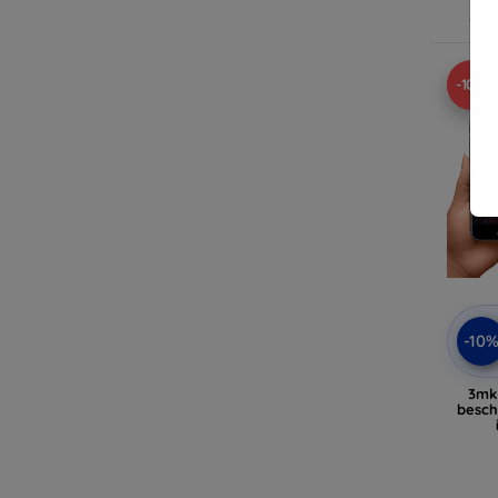
Op v
-10%
-10
3mk 
besch