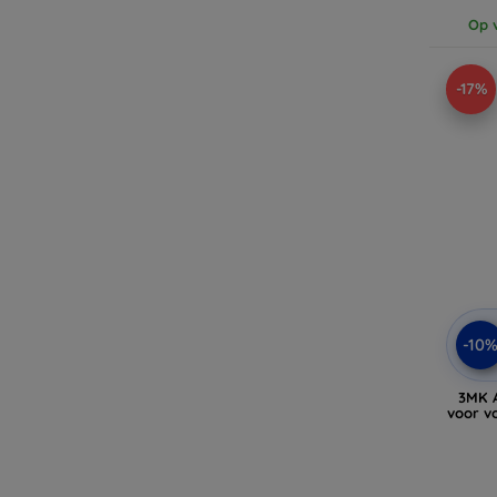
Op v
-17%
-10
3MK 
voor v