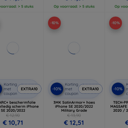
oorraad: > 5 stuks
Op voorraad: > 5 stuks
Op voor
-10%
-10%
Korting
Korting
K
%
-10%
-10%
met
EXTRA10
met
EXTRA10
coupon
coupon
ARC+ beschermfolie
3MK SatinArmor+ hoes
TECH-P
olledig scherm iPhone
iPhone SE 2020/2022
MAGSAFE 
SE 2020/2022
Military Grade
2020 / 
€ 12,90
€ 13,90
€ 10,71
€ 12,51
€