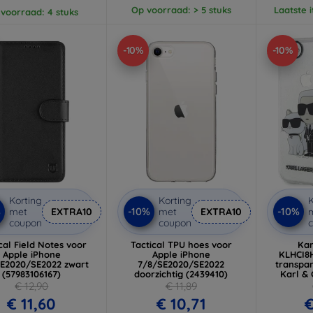
Op voorraad: > 5 stuks
Laatste 
voorraad: 4 stuks
-10%
-10%
Korting
Korting
K
%
-10%
-10%
met
EXTRA10
met
EXTRA10
coupon
coupon
cal Field Notes voor
Tactical TPU hoes voor
Kar
Apple iPhone
Apple iPhone
KLHCI8
E2020/SE2022 zwart
7/8/SE2020/SE2022
transpar
(57983106167)
doorzichtig (2439410)
Karl &
iPhone 7
€ 12,90
€ 11,89
€ 11,60
€ 10,71
€