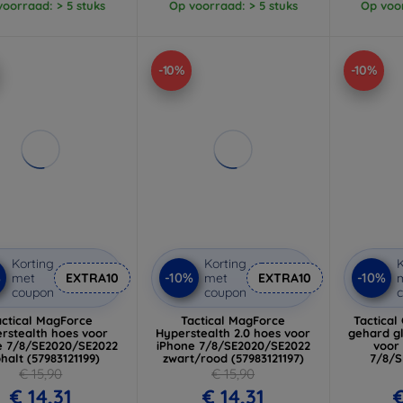
oorraad: > 5 stuks
Op voorraad: > 5 stuks
Op voor
-10%
-10%
Korting
Korting
K
%
-10%
-10%
met
EXTRA10
met
EXTRA10
coupon
coupon
actical MagForce
Tactical MagForce
Tactical
rstealth hoes voor
Hyperstealth 2.0 hoes voor
gehard g
e 7/8/SE2020/SE2022
iPhone 7/8/SE2020/SE2022
voor
halt (57983121199)
zwart/rood (57983121197)
7/8/S
doorzich
€ 15,90
€ 15,90
€ 14,31
€ 14,31
€