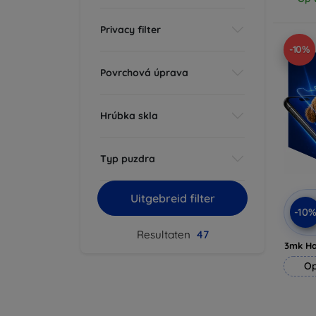
Privacy filter
-10%
Povrchová úprava
Hrúbka skla
Typ puzdra
Uitgebreid filter
-10
Resultaten
47
3mk H
Op