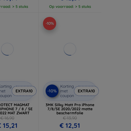
raad: > 5 stuks
Op voorraad: > 5 stuks
-10%
orting
Korting
-10%
met
EXTRA10
met
EXTRA10
coupon
coupon
ROTECT MAGMAT
3MK Silky Matt Pro iPhone
IPHONE 7 / 8 / SE
7/8/SE 2020/2022 matte
2022 MAT ZWART
beschermfolie
€ 16,90
€ 13,90
 15,21
€ 12,51