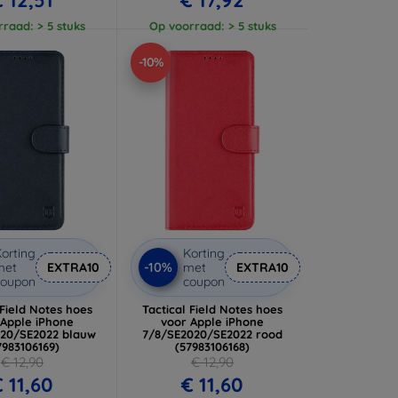
raad: > 5 stuks
Op voorraad: > 5 stuks
-10%
orting
Korting
-10%
met
EXTRA10
met
EXTRA10
coupon
coupon
 Field Notes hoes
Tactical Field Notes hoes
 Apple iPhone
voor Apple iPhone
20/SE2022 blauw
7/8/SE2020/SE2022 rood
7983106169)
(57983106168)
€ 12,90
€ 12,90
 11,60
€ 11,60