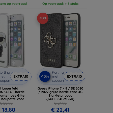
item op voorraad
Op voorraad: > 5 stuks
-10%
orting
Korting
-10%
met
EXTRA10
met
EXTRA10
coupon
coupon
l Lagerfeld
Guess iPhone 7 / 8 / SE 2020
HNKCTGT harde
/ 2022 grijze harde case 4G
ante hoes Gliter
Big Metal Logo
 Choupette voor
(GUHCI84GMGGR)
/8/ SE 2020 / SE
€ 20,90
€ 24,90
2022
 18,80
€ 22,41