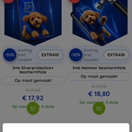
Korting
Korting
-10%
-10%
met
EXTRA10
met
EXTRA10
coupon
coupon
3mk Silverprotection+
3mk Hammer beschermfolie
beschermfolie
Op maat gemaakt
Op maat gemaakt
€ 20,90
€ 19,90
€ 18,80
€ 17,92
Op voorraad: 3 stuks
Op voorraad: > 5 stuks