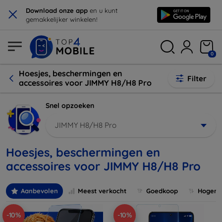
×
Download onze app
en u kunt
gemakkelijker winkelen!
0
Hoesjes, beschermingen en
Filter
accessoires voor JIMMY H8/H8 Pro
Snel opzoeken
JIMMY H8/H8 Pro
Hoesjes, beschermingen en
accessoires voor JIMMY H8/H8 Pro
Aanbevolen
Meest verkocht
Goedkoop
Hogere 
-10%
-10%