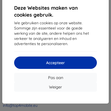
1
-
4
Van totaal
4
.
Deze Websites maken van
«
1
»
cookies gebruik.
We gebruiken cookies op onze website.
Sommige zijn essentieel voor de goede
werking van de site, andere helpen ons het
verkeer te analyseren en inhoud en
advertenties te personaliseren.
Shield-Sk s.r.o.
Ulica Rudolfa Mocka 3750/2A
Accepteer
841 04 Bratislava
Bedrijfsnummer:
46701494
Pas aan
BTW-nummer:
SK2023549671
Weiger
Contact
info@top4mobile.eu