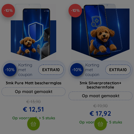
-10%
-10%
Korting
Korting
-10%
-10%
met
EXTRA10
met
EXTRA10
coupon
coupon
3mk Pure Matt beschermglas
3mk Silverprotection+
beschermfolie
Op maat gemaakt
Op maat gemaakt
€ 13,90
€ 19,90
€ 12,51
€ 17,92
Op voorraad: > 5 stuks
Op voorraad: > 5 stuks