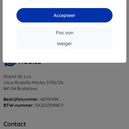
Accepteer
1
-
5
Van totaal
5
.
«
1
»
Pas aan
Weiger
Shield-Sk s.r.o.
Ulica Rudolfa Mocka 3750/2A
841 04 Bratislava
Bedrijfsnummer:
46701494
BTW-nummer:
SK2023549671
Contact