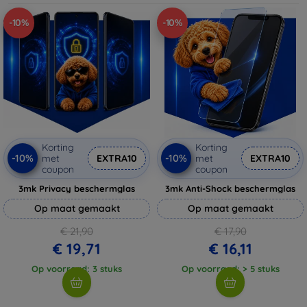
-10%
-10%
Korting
Korting
-10%
-10%
met
EXTRA10
met
EXTRA10
coupon
coupon
3mk Privacy beschermglas
3mk Anti-Shock beschermglas
Op maat gemaakt
Op maat gemaakt
€ 21,90
€ 17,90
€ 19,71
€ 16,11
Op voorraad: 3 stuks
Op voorraad: > 5 stuks