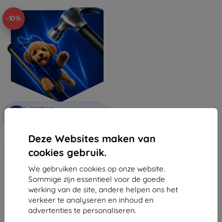
-10%
Korting
-10%
met
EXTRA10
coupon
Deze Websites maken van
3mk Hammer beschermfolie
cookies gebruik.
Op maat gemaakt
We gebruiken cookies op onze website.
€ 20,90
Sommige zijn essentieel voor de goede
€ 18,80
werking van de site, andere helpen ons het
Op voorraad: 4 stuks
verkeer te analyseren en inhoud en
advertenties te personaliseren.