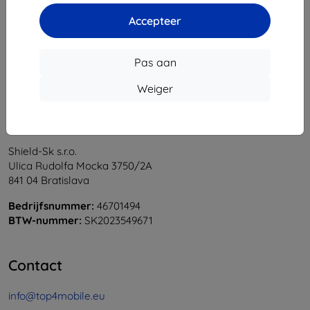
1
-
6
Van totaal
6
.
Accepteer
«
1
»
Pas aan
Weiger
Shield-Sk s.r.o.
Ulica Rudolfa Mocka 3750/2A
841 04 Bratislava
Bedrijfsnummer:
46701494
BTW-nummer:
SK2023549671
Contact
info@top4mobile.eu