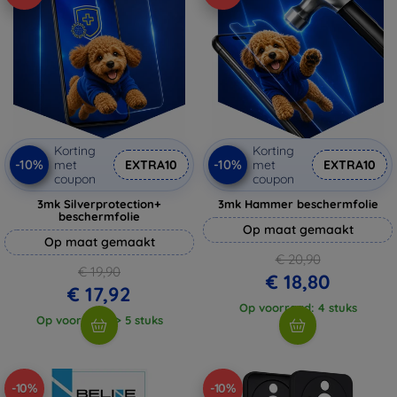
Korting
Korting
-10%
-10%
met
EXTRA10
met
EXTRA10
coupon
coupon
3mk Silverprotection+
3mk Hammer beschermfolie
beschermfolie
Op maat gemaakt
Op maat gemaakt
€ 20,90
€ 19,90
€ 18,80
€ 17,92
Op voorraad: 4 stuks
Op voorraad: > 5 stuks
-10%
-10%