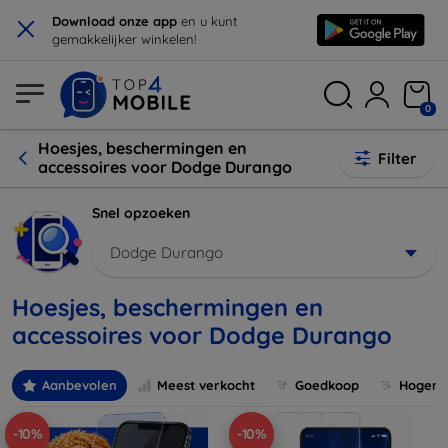
×
Download onze app
en u kunt
gemakkelijker winkelen!
0
Hoesjes, beschermingen en
Filter
accessoires voor Dodge Durango
Snel opzoeken
Dodge Durango
Hoesjes, beschermingen en
accessoires voor Dodge Durango
Aanbevolen
Meest verkocht
Goedkoop
Hogere 
-10%
-10%