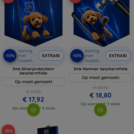
Korting
Korting
-10%
-10%
met
EXTRA10
met
EXTRA10
coupon
coupon
3mk Silverprotection+
3mk Hammer beschermfolie
beschermfolie
Op maat gemaakt
Op maat gemaakt
€ 20,90
€ 19,90
€ 18,80
€ 17,92
Op voorraad: 3 stuks
Op voorraad: > 5 stuks
-10%