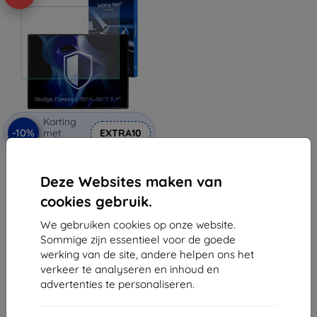
Korting
-10%
met
EXTRA10
coupon
3mk TechWrap Matte
beschermfolie voor centraal
Deze Websites maken van
display Dodge Durango 2014–
2017 8,4"
cookies gebruik.
€ 32,90
€ 29,61
We gebruiken cookies op onze website.
Sommige zijn essentieel voor de goede
Op voorraad: 3 stuks
werking van de site, andere helpen ons het
verkeer te analyseren en inhoud en
advertenties te personaliseren.