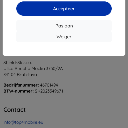
1
-
5
Van totaal
5
.
Accepteer
«
1
»
Pas aan
Weiger
Shield-Sk s.r.o.
Ulica Rudolfa Mocka 3750/2A
841 04 Bratislava
Bedrijfsnummer:
46701494
BTW-nummer:
SK2023549671
Contact
info@top4mobile.eu