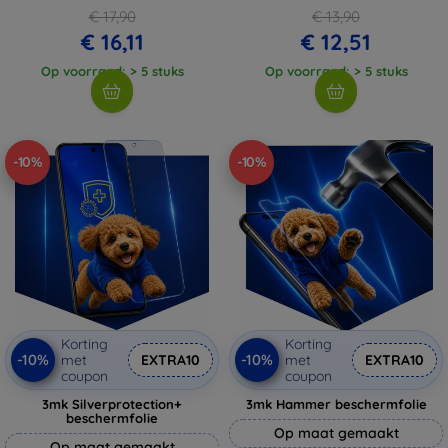
€ 17,90
€ 13,90
€ 16,11
€ 12,51
Op voorraad: > 5 stuks
Op voorraad: > 5 stuks
-10%
-10%
Korting
Korting
-10%
-10%
met
EXTRA10
met
EXTRA10
coupon
coupon
3mk Silverprotection+
3mk Hammer beschermfolie
beschermfolie
Op maat gemaakt
Op maat gemaakt