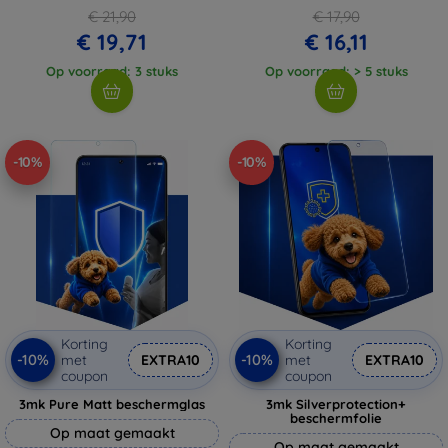
€ 21,90
€ 17,90
€ 19,71
€ 16,11
Op voorraad: 3 stuks
Op voorraad: > 5 stuks
-10%
-10%
Korting
Korting
-10%
-10%
met
EXTRA10
met
EXTRA10
coupon
coupon
3mk Pure Matt beschermglas
3mk Silverprotection+
beschermfolie
Op maat gemaakt
Op maat gemaakt