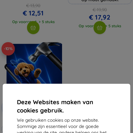
€ 13,90
€ 19,90
€ 12,51
€ 17,92
Op voorraad: > 5 stuks
Op voorraad: > 5 stuks
-10%
Deze Websites maken van
Korting
-10%
met
EXTRA10
cookies gebruik.
coupon
We gebruiken cookies op onze website.
3mk Hammer beschermfolie
Sommige zijn essentieel voor de goede
Op maat gemaakt
werking van de site, andere helpen ons het