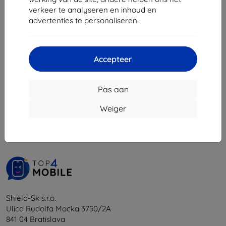
verkeer te analyseren en inhoud en
€ 20,90
advertenties te personaliseren.
€ 18,80
Op voorraad: 4 stuks
Accepteer
Pas aan
1
-
5
Van totaal
5
.
Weiger
«
1
»
Shield-Sk s.r.o.
Ulica Rudolfa Mocka 3750/2A
841 04 Bratislava