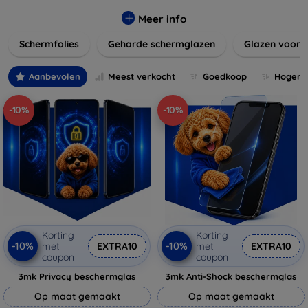
materialen en stijlen, zoals gehard glas of film, die perfect
passen bij uw apparaat en uw kijkervaring verbeteren
Meer info
zonder de gevoeligheid van het touchscreen te
Schermfolies
Geharde schermglazen
Glazen voor 
beïnvloeden. Verleng de levensduur van uw toestel en
behoud de helderheid en touch-functionaliteit met onze
duurzame en betaalbare schermbeschermers. Ontdek
Aanbevolen
Meest verkocht
Goedkoop
Hogere 
vandaag nog onze brede collectie en vind de perfecte
bescherming voor uw apparaat!
-10%
-10%
Korting
Korting
-10%
-10%
met
EXTRA10
met
EXTRA10
coupon
coupon
3mk Privacy beschermglas
3mk Anti-Shock beschermglas
Op maat gemaakt
Op maat gemaakt