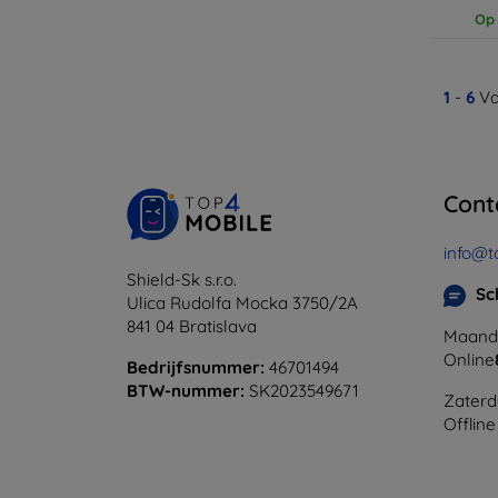
Op 
1
-
6
Va
Cont
info@t
Shield-Sk s.r.o.
Sc
Ulica Rudolfa Mocka 3750/2A
841 04 Bratislava
Maanda
Online
Bedrijfsnummer:
46701494
BTW-nummer:
SK2023549671
Zaterd
Offline