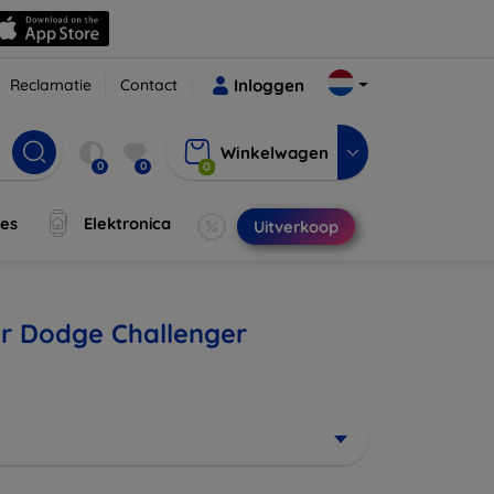
Reclamatie
Contact
Inloggen
Winkelwagen
0
0
0
jes
Elektronica
Uitverkoop
or Dodge Challenger