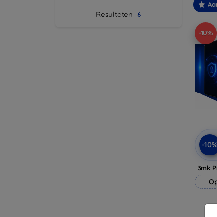
Aa
Resultaten
6
-10%
-10
3mk P
Op