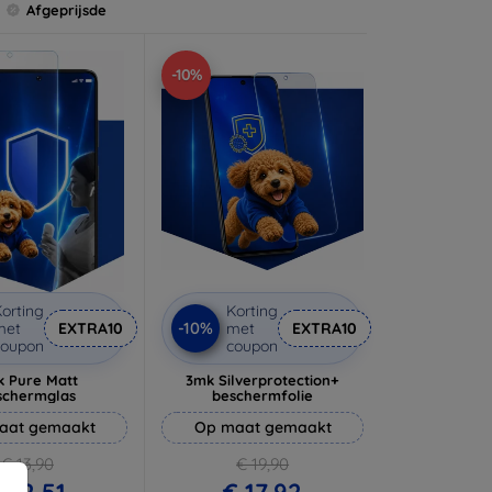
Afgeprijsde
-10%
orting
Korting
-10%
met
EXTRA10
met
EXTRA10
coupon
coupon
 Pure Matt
3mk Silverprotection+
schermglas
beschermfolie
aat gemaakt
Op maat gemaakt
€ 13,90
€ 19,90
 12,51
€ 17,92