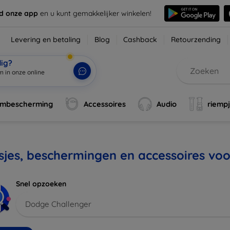
d onze app
en u kunt gemakkelijker winkelen!
Levering en betaling
Blog
Cashback
Retourzending
dig?
m in onze online wi
|
rmbescherming
Accessoires
Audio
riemp
jes, beschermingen en accessoires vo
Snel opzoeken
Dodge Challenger