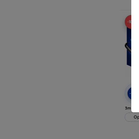
Op 
-10%
-10
3mk H
Op