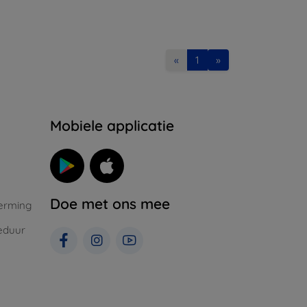
«
1
»
Mobiele applicatie
Doe met ons mee
erming
eduur