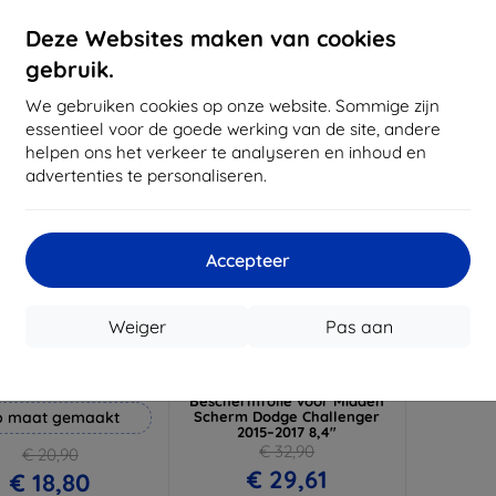
voorraad: 3 stuks
Op voorraad: > 5 stuks
Op voor
Deze Websites maken van cookies
gebruik.
-10%
We gebruiken cookies op onze website. Sommige zijn
essentieel voor de goede werking van de site, andere
helpen ons het verkeer te analyseren en inhoud en
advertenties te personaliseren.
Accepteer
Korting
Korting
Weiger
Pas aan
%
-10%
met
EXTRA10
met
EXTRA10
coupon
coupon
ammer beschermfolie
3mk TechWrap Mat
Beschermfolie voor Midden
 maat gemaakt
Scherm Dodge Challenger
2015–2017 8,4"
€ 32,90
€ 20,90
€ 29,61
€ 18,80