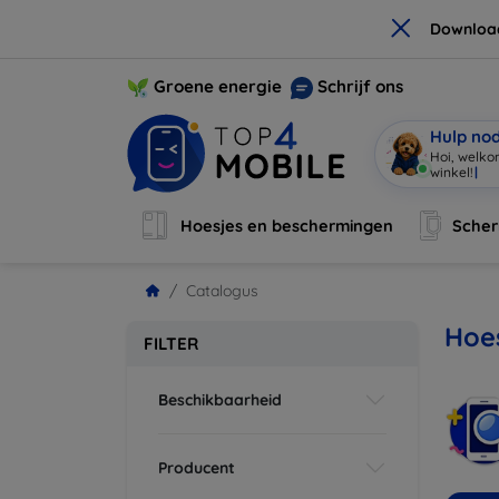
×
Downloa
Groene energie
Schrijf ons
Hulp no
Hoi, welko
Hoesjes en beschermingen
Sche
Catalogus
Hoes
FILTER
Beschikbaarheid
Producent