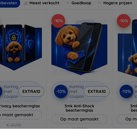
nbevolen
Meest verkocht
Goedkoop
Hogere prijzen
-10%
-10%
Korting
Korting
K
%
-10%
-10%
met
EXTRA10
met
EXTRA10
coupon
coupon
rivacy beschermglas
3mk Anti-Shock
3mk
beschermglas
be
 maat gemaakt
Op maat gemaakt
Op m
€ 21,90
€ 17,90
€ 19,71
€ 16,11
€