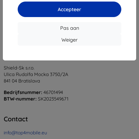
1
-
6
Van totaal
6
.
Accepteer
«
1
»
Pas aan
Weiger
Shield-Sk s.r.o.
Ulica Rudolfa Mocka 3750/2A
841 04 Bratislava
Bedrijfsnummer:
46701494
BTW-nummer:
SK2023549671
Contact
info@top4mobile.eu