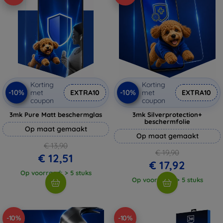
Korting
Korting
-10%
-10%
met
EXTRA10
met
EXTRA10
coupon
coupon
3mk Pure Matt beschermglas
3mk Silverprotection+
beschermfolie
Op maat gemaakt
Op maat gemaakt
€ 13,90
€ 19,90
€ 12,51
€ 17,92
Op voorraad: > 5 stuks
Op voorraad: > 5 stuks
-10%
-10%