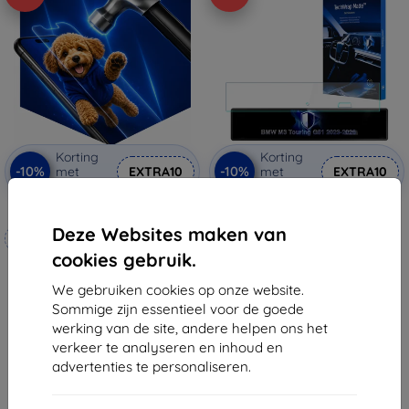
Korting
Korting
-10%
-10%
met
EXTRA10
met
EXTRA10
coupon
coupon
3mk Hammer beschermfolie
3mk TechWrap Mat
schermbeschermer voor het
Deze Websites maken van
Op maat gemaakt
centrale display van BMW M3
Touring G81 2023-2026
cookies gebruik.
€ 48,90
€ 20,90
€ 44,01
€ 18,80
We gebruiken cookies op onze website.
Sommige zijn essentieel voor de goede
Op voorraad: > 5 stuks
Op voorraad: 4 stuks
werking van de site, andere helpen ons het
verkeer te analyseren en inhoud en
advertenties te personaliseren.