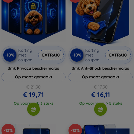
Korting
Korting
-10%
-10%
met
EXTRA10
met
EXTRA10
coupon
coupon
3mk Privacy beschermglas
3mk Anti-Shock beschermglas
Op maat gemaakt
Op maat gemaakt
€ 21,90
€ 17,90
€ 19,71
€ 16,11
Op voorraad: 3 stuks
Op voorraad: > 5 stuks
-10%
-10%