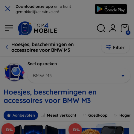
×
Download onze app
en u kunt
gemakkelijker winkelen!
0
Hoesjes, beschermingen en
Filter
accessoires voor BMW M3
Snel opzoeken
BMW M3
Hoesjes, beschermingen en
accessoires voor BMW M3
Aanbevolen
Meest verkocht
Goedkoop
Hogere 
-10%
-10%