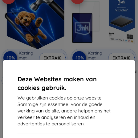
Korting
Korting
-10%
-10%
met
EXTRA10
met
EXTRA10
coupon
coupon
3mk Hammer beschermfolie
3mk FlexibleGlass hybride gehard
glas voor Honor Pad V9
Deze Websites maken van
Op maat gemaakt
€ 18,90
cookies gebruik.
€ 17,01
€ 20,90
€ 18,80
We gebruiken cookies op onze website.
Op voorraad: > 5 stuks
Sommige zijn essentieel voor de goede
Op voorraad: 4 stuks
werking van de site, andere helpen ons het
verkeer te analyseren en inhoud en
advertenties te personaliseren.