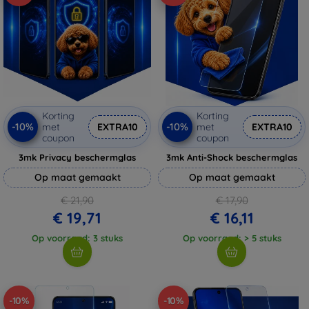
Korting
Korting
-10%
-10%
met
EXTRA10
met
EXTRA10
coupon
coupon
3mk Privacy beschermglas
3mk Anti-Shock beschermglas
Op maat gemaakt
Op maat gemaakt
€ 21,90
€ 17,90
€ 19,71
€ 16,11
Op voorraad: 3 stuks
Op voorraad: > 5 stuks
-10%
-10%