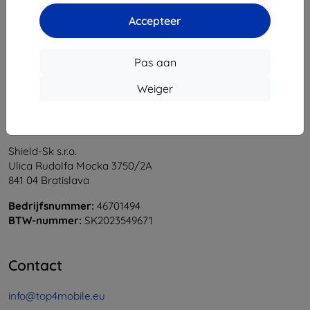
1
-
6
Van totaal
6
.
Accepteer
«
1
»
Pas aan
Weiger
Shield-Sk s.r.o.
Ulica Rudolfa Mocka 3750/2A
841 04 Bratislava
Bedrijfsnummer:
46701494
BTW-nummer:
SK2023549671
Contact
info@top4mobile.eu