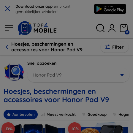
×
Download onze app
en u kunt
gemakkelijker winkelen!
0
Hoesjes, beschermingen en
Filter
accessoires voor Honor Pad V9
Snel opzoeken
Honor Pad V9
Hoesjes, beschermingen en
accessoires voor Honor Pad V9
Aanbevolen
Meest verkocht
Goedkoop
Hogere 
-10%
-10%