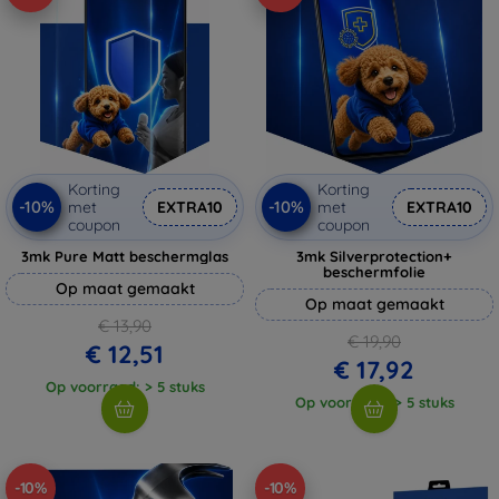
Korting
Korting
-10%
-10%
met
EXTRA10
met
EXTRA10
coupon
coupon
3mk Pure Matt beschermglas
3mk Silverprotection+
beschermfolie
Op maat gemaakt
Op maat gemaakt
€ 13,90
€ 19,90
€ 12,51
€ 17,92
Op voorraad: > 5 stuks
Op voorraad: > 5 stuks
-10%
-10%