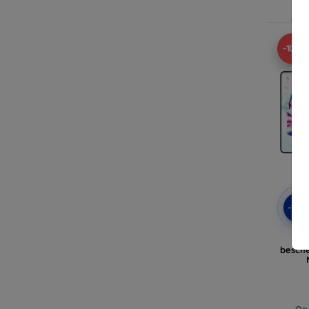
Op v
-10%
-10
3
besche
Op 