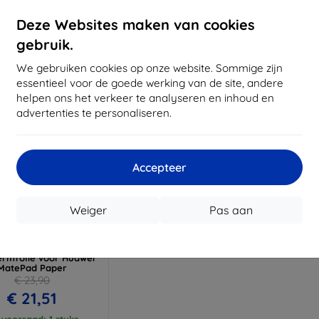
oorraad: > 5 stuks
Op voorraad: > 5 stuks
Op voor
Deze Websites maken van cookies
gebruik.
We gebruiken cookies op onze website. Sommige zijn
essentieel voor de goede werking van de site, andere
helpen ons het verkeer te analyseren en inhoud en
advertenties te personaliseren.
Accepteer
Korting
Weiger
Pas aan
%
met
EXTRA10
coupon
mk Paper Feeling
rmfolie voor Huawei
MatePad Paper
€ 23,90
€ 21,51
voorraad: 1 stuks