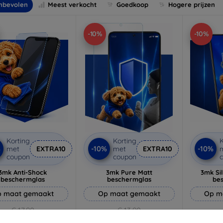
nbevolen
Meest verkocht
Goedkoop
Hogere prijzen
-10%
-10%
Korting
Korting
K
%
-10%
-10%
met
EXTRA10
met
EXTRA10
coupon
coupon
3mk Anti-Shock
3mk Pure Matt
3mk Si
beschermglas
beschermglas
be
 maat gemaakt
Op maat gemaakt
Op m
€ 17,90
€ 13,90
€ 16,11
€ 12,51
€