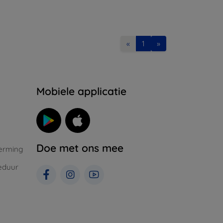
«
1
»
Mobiele applicatie
Doe met ons mee
erming
eduur