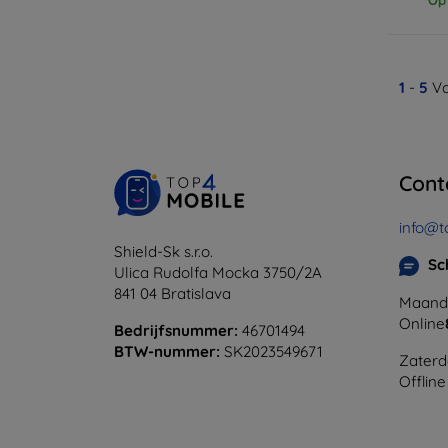
1
-
5
Va
Cont
info@t
Shield-Sk s.r.o.
Sc
Ulica Rudolfa Mocka 3750/2A
841 04 Bratislava
Maanda
Online
Bedrijfsnummer:
46701494
BTW-nummer:
SK2023549671
Zaterd
Offline