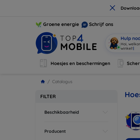
×
Downloa
Groene energie
Schrijf ons
Hulp no
Hoi, welko
Hoesjes en beschermingen
Sche
Catalogus
Hoe
FILTER
Beschikbaarheid
Producent