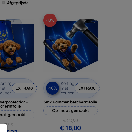
Afgeprijsde
-10%
orting
Korting
-10%
met
EXTRA10
met
EXTRA10
coupon
coupon
lverprotection+
3mk Hammer beschermfolie
schermfolie
Op maat gemaakt
aat gemaakt
€ 20,90
€ 19,90
€ 18,80
 17,92