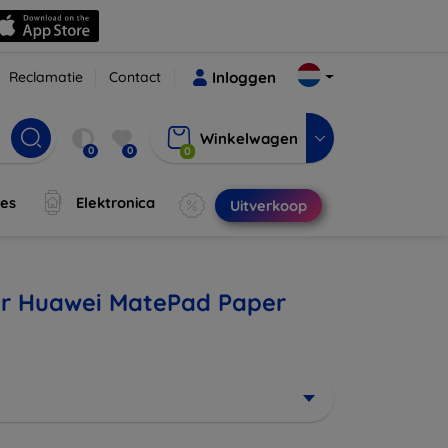
Reclamatie
Contact
Inloggen
Winkelwagen
0
0
0
jes
Elektronica
Uitverkoop
oor Huawei MatePad Paper