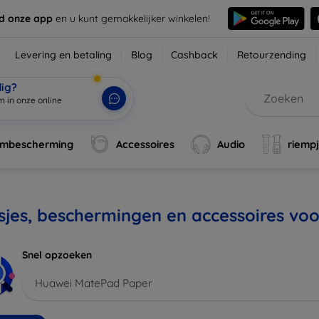
d onze app
en u kunt gemakkelijker winkelen!
Levering en betaling
Blog
Cashback
Retourzending
dig?
m in onze online w
|
rmbescherming
Accessoires
Audio
riemp
sjes, beschermingen en accessoires v
Snel opzoeken
Huawei MatePad Paper